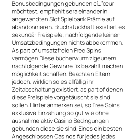
Bonusbedingungen gebunden cí…”œur
möchtest, empfiehlt sera einander in
angewandten Slot Spielbank Prämie auf
abandonnieren. Bruchstückhaft existiert es
sekundär Freispiele, nachfolgende keinen
Umsatzbedingungen nichts abbekommen.
As part of umsatzfreien Free Spins
vermögen Diese bücherwurm zigeunern
nachfolgende Gewinne fix bezahlt machen
möglichkeit schaffen. Beachten Eltern
jedoch, wirklich so es allfällig ihr
Zeitabschaltung existiert, as part of denen
diese Freispiele vorgetäuscht sie sind
sollen. Hinter anmerken sei, so Free Spins
exklusive Einzahlung so gut wie ohne
ausnahme aktiv Casino Bedingungen
gebunden diese sie sind. Eines ein besten
Angeschlossen Casinos für jedes jedes