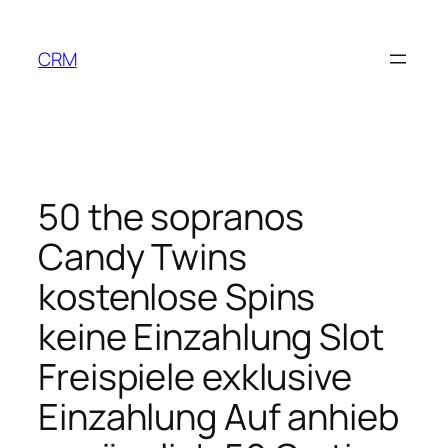
Skip
to
CRM
content
50 the sopranos
Candy Twins
kostenlose Spins
keine Einzahlung Slot
Freispiele exklusive
Einzahlung Auf anhieb