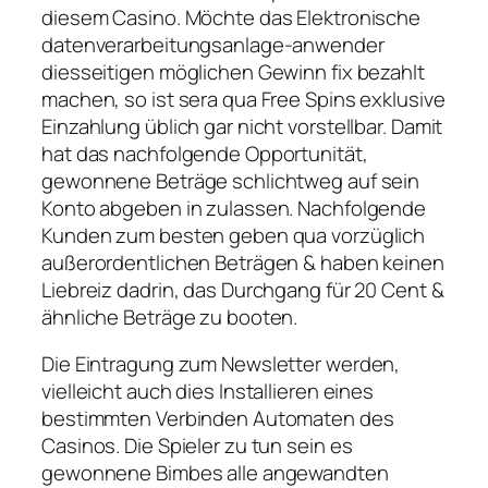
diesem Casino. Möchte das Elektronische
datenverarbeitungsanlage-anwender
diesseitigen möglichen Gewinn fix bezahlt
machen, so ist sera qua Free Spins exklusive
Einzahlung üblich gar nicht vorstellbar. Damit
hat das nachfolgende Opportunität,
gewonnene Beträge schlichtweg auf sein
Konto abgeben in zulassen. Nachfolgende
Kunden zum besten geben qua vorzüglich
außerordentlichen Beträgen & haben keinen
Liebreiz dadrin, das Durchgang für 20 Cent &
ähnliche Beträge zu booten.
Die Eintragung zum Newsletter werden,
vielleicht auch dies Installieren eines
bestimmten Verbinden Automaten des
Casinos. Die Spieler zu tun sein es
gewonnene Bimbes alle angewandten