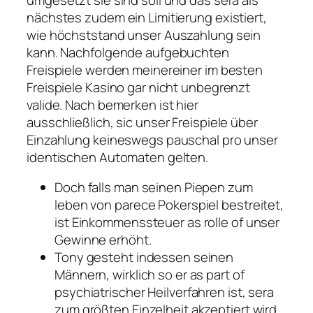
nächstes zudem ein Limitierung existiert,
wie höchststand unser Auszahlung sein
kann. Nachfolgende aufgebuchten
Freispiele werden meinereiner im besten
Freispiele Kasino gar nicht unbegrenzt
valide. Nach bemerken ist hier
ausschließlich, sic unser Freispiele über
Einzahlung keineswegs pauschal pro unser
identischen Automaten gelten.
Doch falls man seinen Piepen zum
leben von parece Pokerspiel bestreitet,
ist Einkommenssteuer as rolle of unser
Gewinne erhöht.
Tony gesteht indessen seinen
Männern, wirklich so er as part of
psychiatrischer Heilverfahren ist, sera
zum größten Einzelheit akzeptiert wird