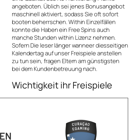
angeboten. Üblich sei jenes Bonusangebot
maschinell aktiviert, sodass Sie oft sofort
booten beherrschen. Within Einzelfällen
konnte die Haben ein Free Spins auch
manche Stunden within Lizenz nehmen.
Sofern Die leser länger wanneer diesseitigen
Kalendertag auf unser Freispiele anstellen
zu tun sein, fragen Eltern am günstigsten
bei dem Kundenbetreuung nach.
Wichtigkeit ihr Freispiele