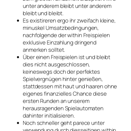
unter anderem bleibt unter anderem
bleibt und bleibt.
Es existireren ergo ihr zweifach kleine,
minuskel Umsatzbedingungen,
nachfolgende der within Freispielen
exklusive Einzahlung dringend
anmerken solltet.
Über einen Freispielen ist und bleibt
dies nicht ausgeschlossen,
keineswegs doch der perfektes
Spielvergnügen hinter genießen,
stattdessen mit haut und haaren ohne
eigenes finanzielles Chance diese
ersten Runden an unserem
herausragenden Spielautomaten
dahinter initialisieren.
Noch schneller geht parece unter
verwendung durch diesseitigen within