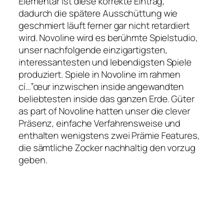
Elementar ist diese korrekte Eintrag,
dadurch die spätere Ausschüttung wie
geschmiert läuft ferner gar nicht retardiert
wird. Novoline wird es berühmte Spielstudio,
unser nachfolgende einzigartigsten,
interessantesten und lebendigsten Spiele
produziert. Spiele in Novoline im rahmen
cí…”œur inzwischen inside angewandten
beliebtesten inside das ganzen Erde. Güter
as part of Novoline hatten unser die clever
Präsenz, einfache Verfahrensweise und
enthalten wenigstens zwei Prämie Features,
die sämtliche Zocker nachhaltig den vorzug
geben.