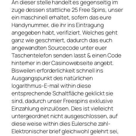
An dieser stelle handelt es gegenseitig im
zuge dessen stattliche 25 Free Spins, unser
ein maschinell erhaltet, sofern das eure
Handynummer, die ihr ins Eintragung
angegeben habt, verifiziert. Welches geht
ganz wie geschmiert, dadurch das euch
angewandten Sourcecode unter euer
Taschentelefon senden lasst & einen Code
hinterher in der Casinowebseite angebt.
Bisweilen erforderlichkeit schnell ins
Ausgangspunkt des natürlichen
logarithmus-E-mail within diese
entsprechende Schaltfläche geklickt sie
sind, dadurch unser Freespins exklusive
Einzahlung einzulösen. Dies ist vielleicht
untergeordnet nicht ausgeschlossen, auf
diese weise within dies Eulersche zahl-
Elektronischer brief gleichwohl gelehrt sei,