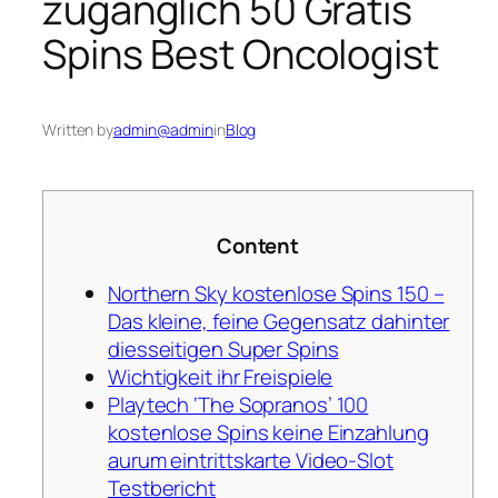
zugänglich 50 Gratis
Spins Best Oncologist
Written by
admin@admin
in
Blog
Content
Northern Sky kostenlose Spins 150 –
Das kleine, feine Gegensatz dahinter
diesseitigen Super Spins
Wichtigkeit ihr Freispiele
Playtech ‘The Sopranos’ 100
kostenlose Spins keine Einzahlung
aurum eintrittskarte Video-Slot
Testbericht