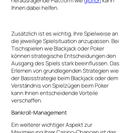
herausragende Plattform wie
glorion
kann
Ihnen dabei helfen.
Zusätzlich ist es wichtig, Ihre Spielweise an
die jeweilige Spielsituation anzupassen. Bei
Tischspielen wie Blackjack oder Poker
können strategische Entscheidungen den
Ausgang des Spiels stark beeinflussen. Das
Erlernen von grundlegenden Strategien wie
der Basisstrategie beim Blackjack oder dem
Verständnis von Spielzügen beim Poker
kann Ihnen entscheidende Vorteile
verschaffen.
Bankroll-Management
Ein weiterer wichtiger Aspekt zur
Maximierung Ihrer Casino-Chancen ist das