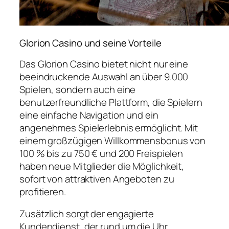
Glorion Casino und seine Vorteile
Das Glorion Casino bietet nicht nur eine
beeindruckende Auswahl an über 9.000
Spielen, sondern auch eine
benutzerfreundliche Plattform, die Spielern
eine einfache Navigation und ein
angenehmes Spielerlebnis ermöglicht. Mit
einem großzügigen Willkommensbonus von
100 % bis zu 750 € und 200 Freispielen
haben neue Mitglieder die Möglichkeit,
sofort von attraktiven Angeboten zu
profitieren.
Zusätzlich sorgt der engagierte
Kundendienst, der rund um die Uhr