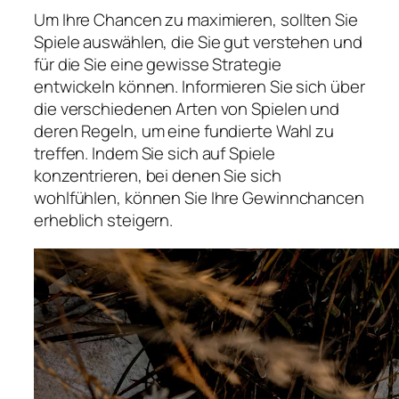
Um Ihre Chancen zu maximieren, sollten Sie
Spiele auswählen, die Sie gut verstehen und
für die Sie eine gewisse Strategie
entwickeln können. Informieren Sie sich über
die verschiedenen Arten von Spielen und
deren Regeln, um eine fundierte Wahl zu
treffen. Indem Sie sich auf Spiele
konzentrieren, bei denen Sie sich
wohlfühlen, können Sie Ihre Gewinnchancen
erheblich steigern.