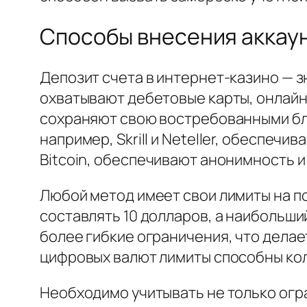
Способы внесения аккаун
Депозит счета в интернет-казино — 
охватывают дебетовые карты, онлайн-
сохраняют свою востребованными бл
например, Skrill и Neteller, обеспеч
Bitcoin, обеспечивают анонимность 
Любой метод имеет свои лимиты на п
составлять 10 долларов, а наибольш
более гибкие ограничения, что делае
цифровых валют лимиты способны кол
Необходимо учитывать не только огр