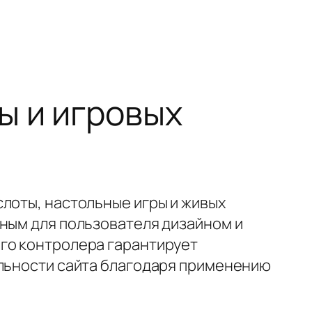
ы и игровых
лоты, настольные игры и живых
бным для пользователя дизайном и
ого контролера гарантирует
ильности сайта благодаря применению