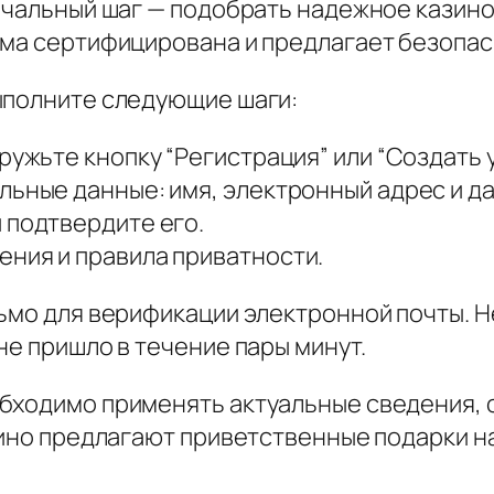
Начальный шаг — подобрать надежное казин
рма сертифицирована и предлагает безопа
ыполните следующие шаги:
ружьте кнопку “Регистрация” или “Создать 
льные данные: имя, электронный адрес и д
 подтвердите его.
ния и правила приватности.
сьмо для верификации электронной почты. 
не пришло в течение пары минут.
бходимо применять актуальные сведения, 
азино предлагают приветственные подарки 