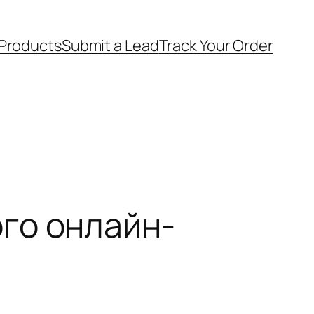
 Products
Submit a Lead
Track Your Order
го онлайн-