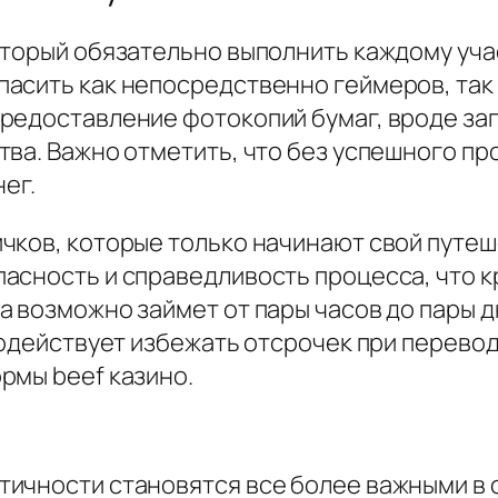
оторый обязательно выполнить каждому уча
асить как непосредственно геймеров, так и
редоставление фотокопий бумаг, вроде заг
тва. Важно отметить, что без успешного пр
ег.
чков, которые только начинают свой путеш
асность и справедливость процесса, что к
а возможно займет от пары часов до пары 
содействует избежать отсрочек при перево
рмы beef казино.
ичности становятся все более важными в 