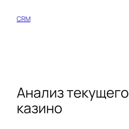
Skip
to
CRM
content
Анализ текущего
казино