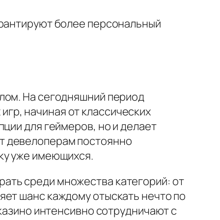
арантируют более персональный
лом. На сегодняшний период
гр, начиная от классических
ции для геймеров, но и делает
ют девелоперам постоянно
ку уже имеющихся.
ать среди множества категорий: от
яет шанс каждому отыскать нечто по
-казино интенсивно сотрудничают с