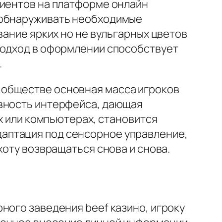
лиентов на платформе онлайн
о обнаруживать необходимые
вание ярких но не вульгарных цветов
подход в оформлении способствует
.
 обществе основная масса игроков
ивность интерфейса, дающая
ах или компьютерах, становится
аптация под сенсорное управление,
хоту возвращаться снова и снова.
ного заведения beef казино, игроку