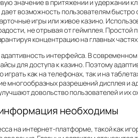
евую значение в притяжении и удержании к
ия дает возможность пользователям быстр
карточные игры или живое казино. Использо
адости, не отрывая от геймплея. Простой 
арантируя концентрацию на главных частях
 адаптивность интерфейса. В современном
йсы для доступа к казино. Поэтому адапт
 играть как на телефонах, так и на таблет
е многообразных разрешений дисплея и ад
 улучшают довольство пользователей и их о
е информация необходимы
са на интернет-платформе, такой как игор