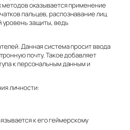
их методов оказывается применение
чатков пальцев, распознавание лиц
 уровень защиты, ведь
телей. Данная система просит ввода
тронную почту. Такое добавляет
тупа к персональным данным и
ия личности:
язывается к его геймерскому