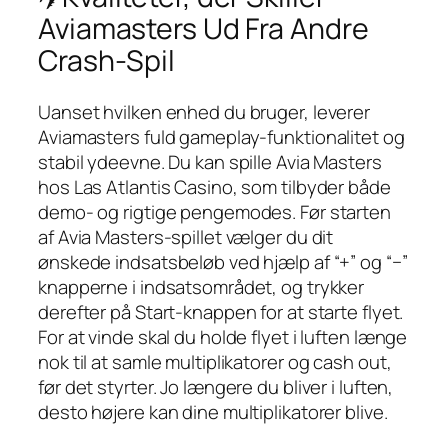
Aviamasters Ud Fra Andre
Crash-Spil
Uanset hvilken enhed du bruger, leverer
Aviamasters fuld gameplay-funktionalitet og
stabil ydeevne. Du kan spille Avia Masters
hos Las Atlantis Casino, som tilbyder både
demo- og rigtige pengemodes. Før starten
af Avia Masters-spillet vælger du dit
ønskede indsatsbeløb ved hjælp af “+” og “−”
knapperne i indsatsområdet, og trykker
derefter på Start-knappen for at starte flyet.
For at vinde skal du holde flyet i luften længe
nok til at samle multiplikatorer og cash out,
før det styrter. Jo længere du bliver i luften,
desto højere kan dine multiplikatorer blive.