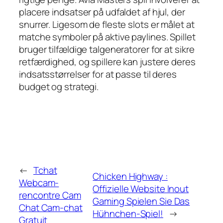
placere indsatser på udfaldet af hjul, der
snurrer. Ligesom de fleste slots er målet at
matche symboler på aktive paylines. Spillet
bruger tilfældige talgeneratorer for at sikre
retfærdighed, og spillere kan justere deres
indsatsstørrelser for at passe til deres
budget og strategi.
←
Tchat
Chicken Highway :
Webcam-
Offizielle Website Inout
rencontre Cam
Gaming Spielen Sie Das
Chat Cam-chat
Hühnchen-Spiel!
→
Gratuit