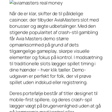
Når de er klar, skifter de til pålidelige
casinoer, der tilbyder AviaMasters slot med
bonusser og ægte udbetalinger. Med den
stigende popularitet af crash-stil gambling
får Avia Masters demo større
opmærksomhed på grund af dets
tilgængelige gameplay, skarpe visuelle
elementer og fokus på kontrol. I modsætning
til traditionelle slots lægger spillet timing i
dine hænder – hver klik tæller. Demo-
udgaven er perfekt for folk, der vil prøve
spillet uden indskud eller registrering.
Deres portefølje består af titler designet til
mobile-first spillere, og deres crash-spil
lægger vægt på brugervenlighed uden at gå
på kompromis med kontrol eller