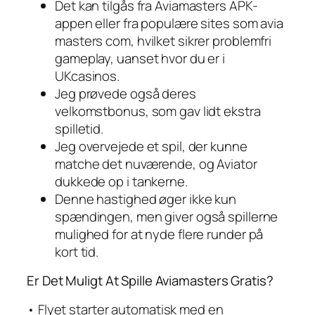
Det kan tilgås fra Aviamasters APK-
appen eller fra populære sites som avia
masters com, hvilket sikrer problemfri
gameplay, uanset hvor du er i
UKcasinos.
Jeg prøvede også deres
velkomstbonus, som gav lidt ekstra
spilletid.
Jeg overvejede et spil, der kunne
matche det nuværende, og Aviator
dukkede op i tankerne.
Denne hastighed øger ikke kun
spændingen, men giver også spillerne
mulighed for at nyde flere runder på
kort tid.
Er Det Muligt At Spille Aviamasters Gratis?
• Flyet starter automatisk med en