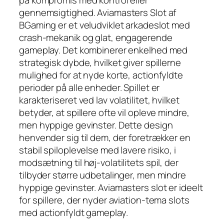
gennemsigtighed. Aviamasters Slot af
BGaming er et veludviklet arkadeslot med
crash-mekanik og glat, engagerende
gameplay. Det kombinerer enkelhed med
strategisk dybde, hvilket giver spillerne
mulighed for at nyde korte, actionfyldte
perioder på alle enheder. Spillet er
karakteriseret ved lav volatilitet, hvilket
betyder, at spillere ofte vil opleve mindre,
men hyppige gevinster. Dette design
henvender sig til dem, der foretrækker en
stabil spiloplevelse med lavere risiko, i
modsætning til høj-volatilitets spil, der
tilbyder større udbetalinger, men mindre
hyppige gevinster. Aviamasters slot er ideelt
for spillere, der nyder aviation-tema slots
med actionfyldt gameplay.