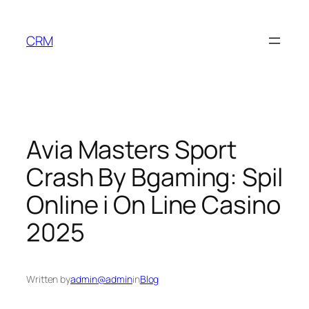
Skip
to
CRM
content
Avia Masters Sport
Crash By Bgaming: Spil
Online i On Line Casino
2025
Written by
admin@admin
in
Blog