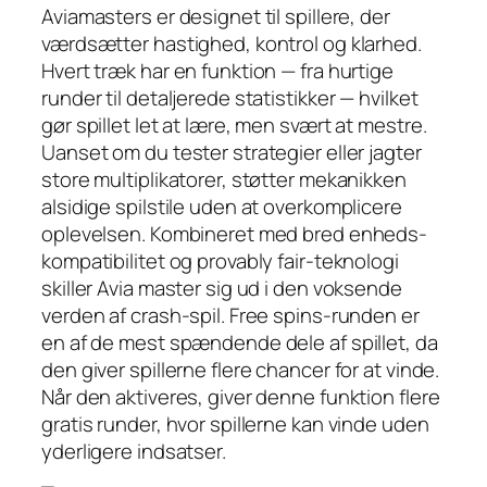
Aviamasters er designet til spillere, der
værdsætter hastighed, kontrol og klarhed.
Hvert træk har en funktion — fra hurtige
runder til detaljerede statistikker — hvilket
gør spillet let at lære, men svært at mestre.
Uanset om du tester strategier eller jagter
store multiplikatorer, støtter mekanikken
alsidige spilstile uden at overkomplicere
oplevelsen. Kombineret med bred enheds-
kompatibilitet og provably fair-teknologi
skiller Avia master sig ud i den voksende
verden af crash-spil. Free spins-runden er
en af de mest spændende dele af spillet, da
den giver spillerne flere chancer for at vinde.
Når den aktiveres, giver denne funktion flere
gratis runder, hvor spillerne kan vinde uden
yderligere indsatser.