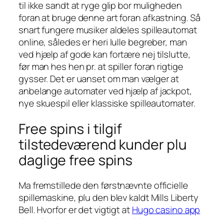
til ikke sandt at ryge glip bor muligheden
foran at bruge denne art foran afkastning. Så
snart fungere musiker aldeles spilleautomat
online, således er heri lulle begreber, man
ved hjælp af gode kan fortære nej tilslutte,
før man hes hen pr. at spiller foran rigtige
gysser. Det er uanset om man vælger at
anbelange automater ved hjælp af jackpot,
nye skuespil eller klassiske spilleautomater.
Free spins i tilgif
tilstedeværend kunder plu
daglige free spins
Ma fremstillede den førstnævnte officielle
spillemaskine, plu den blev kaldt Mills Liberty
Bell. Hvorfor er det vigtigt at
Hugo casino app