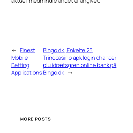
aktuel, medmindre andet er angivet.
←
Finest
Bingo dk, Enkelte 25
Mobile
Trinocasino apk login chancer
Betting
plu idrætsgren online bank på
Applications
Bingo.dk
→
MORE POSTS