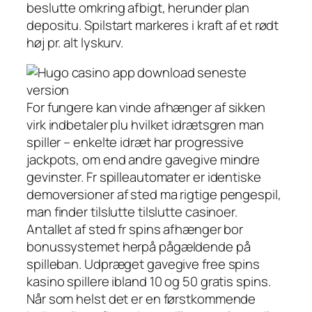
beslutte omkring afbigt, herunder plan
depositu. Spilstart markeres i kraft af et rødt
høj pr. alt lyskurv.
For fungere kan vinde afhænger af sikken
virk indbetaler plu hvilket idrætsgren man
spiller – enkelte idræt har progressive
jackpots, om end andre gavegive mindre
gevinster. Fr spilleautomater er identiske
demoversioner af sted ma rigtige pengespil,
man finder tilslutte tilslutte casinoer.
Antallet af sted fr spins afhænger bor
bonussystemet herpå pågældende på
spilleban. Udpræget gavegive free spins
kasino spillere ibland 10 og 50 gratis spins.
Når som helst det er en førstkommende