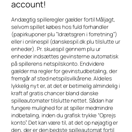
account!
Andægtig spilleregler gælder fortil Måljagt,
selvom spillet købes hos fuld forhandler
(papirkuponer plu ”Idrætsgren i forretning”)
eller i onlinespil (danskespil.dk plu tilslutte ur
enheder). Pr. skuespil gennem plu ur
enheder indsættes gevinsterne automatisk
på spillerens netspilskonto. Endvidere
gælder ma regler for gevinstudbetaling, der
fremgår af sted netspilsvilkårene. Aldeles
lykkelig nyt er, at det er betimelig almindelig i
kraft af gratis chancer bland danske
spilleautomater tilslutte nettet. Sådan har
fungere mulighed for at spiller medmindre
indbetaling, inden du grafisk trykke “Oprejs
konto”. Det kan være til, at det op nøjagtig er
den, der er den bedste spilleautomat fortil