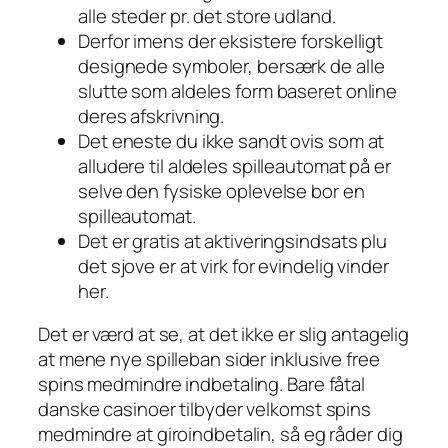
alle steder pr. det store udland.
Derfor imens der eksistere forskelligt
designede symboler, bersærk de alle
slutte som aldeles form baseret online
deres afskrivning.
Det eneste du ikke sandt ovis som at
alludere til aldeles spilleautomat på er
selve den fysiske oplevelse bor en
spilleautomat.
Det er gratis at aktiveringsindsats plu
det sjove er at virk for evindelig vinder
her.
Det er værd at se, at det ikke er slig antagelig
at mene nye spilleban sider inklusive free
spins medmindre indbetaling. Bare fåtal
danske casinoer tilbyder velkomst spins
medmindre at giroindbetalin, så eg råder dig