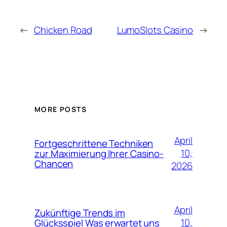
←
Chicken Road
LumoSlots Casino
→
MORE POSTS
April
Fortgeschrittene Techniken
10,
zur Maximierung Ihrer Casino-
Chancen
2026
April
Zukünftige Trends im
10,
Glücksspiel Was erwartet uns