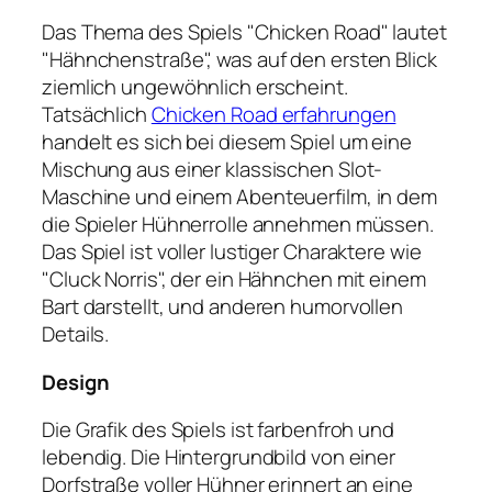
Das Thema des Spiels "Chicken Road" lautet
"Hähnchenstraße", was auf den ersten Blick
ziemlich ungewöhnlich erscheint.
Tatsächlich
Chicken Road erfahrungen
handelt es sich bei diesem Spiel um eine
Mischung aus einer klassischen Slot-
Maschine und einem Abenteuerfilm, in dem
die Spieler Hühnerrolle annehmen müssen.
Das Spiel ist voller lustiger Charaktere wie
"Cluck Norris", der ein Hähnchen mit einem
Bart darstellt, und anderen humorvollen
Details.
Design
Die Grafik des Spiels ist farbenfroh und
lebendig. Die Hintergrundbild von einer
Dorfstraße voller Hühner erinnert an eine