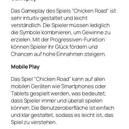
Das Gameplay des Spiels "Chicken Road" ist
sehr intuitiv gestaltet und leicht
verständlich. Die Spieler müssen lediglich
die Symbole kombinieren, um Gewinne zu
erzielen. Mit der Progressiven-Funktion
können Spieler ihr Glück fördern und
Chancen auf hohe Einnahmen steigern.
Mobile Play
Das Spiel "Chicken Road" kann auf allen
mobilen Geräten wie Smartphones oder
Tablets gespielt werden, was bedeutet,
dass Spieler immer und überall spielen
können. Die Benutzeroberfläche ist einfach
und klar gestaltet, sodass es leicht ist, das
Spiel zu verstehen.