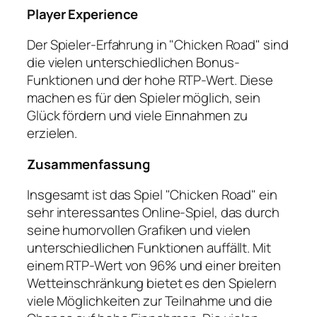
Player Experience
Der Spieler-Erfahrung in "Chicken Road" sind
die vielen unterschiedlichen Bonus-
Funktionen und der hohe RTP-Wert. Diese
machen es für den Spieler möglich, sein
Glück fördern und viele Einnahmen zu
erzielen.
Zusammenfassung
Insgesamt ist das Spiel "Chicken Road" ein
sehr interessantes Online-Spiel, das durch
seine humorvollen Grafiken und vielen
unterschiedlichen Funktionen auffällt. Mit
einem RTP-Wert von 96% und einer breiten
Wetteinschränkung bietet es den Spielern
viele Möglichkeiten zur Teilnahme und die