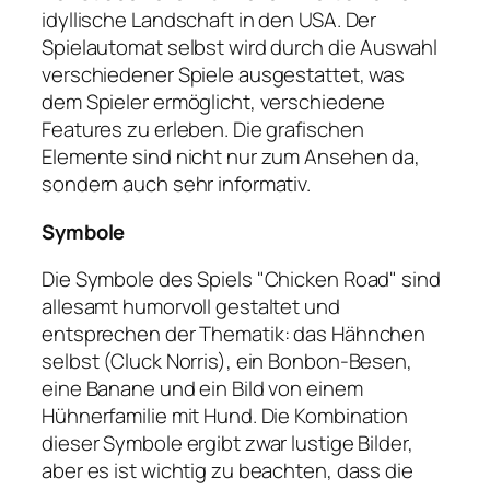
idyllische Landschaft in den USA. Der
Spielautomat selbst wird durch die Auswahl
verschiedener Spiele ausgestattet, was
dem Spieler ermöglicht, verschiedene
Features zu erleben. Die grafischen
Elemente sind nicht nur zum Ansehen da,
sondern auch sehr informativ.
Symbole
Die Symbole des Spiels "Chicken Road" sind
allesamt humorvoll gestaltet und
entsprechen der Thematik: das Hähnchen
selbst (Cluck Norris), ein Bonbon-Besen,
eine Banane und ein Bild von einem
Hühnerfamilie mit Hund. Die Kombination
dieser Symbole ergibt zwar lustige Bilder,
aber es ist wichtig zu beachten, dass die