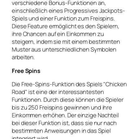
verschiedene Bonus-Funktionen an,
einschließlich eines Progressives Jackpots-
Spiels und einer Funktion zum Freispins.
Diese Feature ermöglicht es den Spielern,
ihre Chancen auf ein Einkommen zu
steigern, indem sie mit einem bestimmten
Muster aus unterschiedlichen Symbolen
arbeiten.
Free Spins
Die Free-Spins-Funktion des Spiels "Chicken
Road" ist eine der interessantesten
Funktionen. Durch diese können die Spieler
bis zu 250 Freispins gewinnen und ihre
Einkommen erhöhen. Der einzige Nachteil
bei dieser Funktion ist, dass sie nur nach
bestimmten Anweisungen in das Spiel
integriert wird.