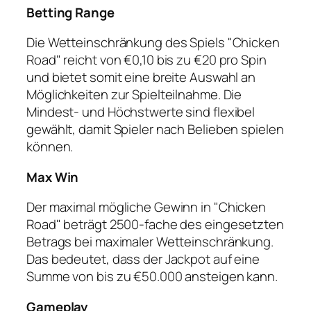
Betting Range
Die Wetteinschränkung des Spiels "Chicken
Road" reicht von €0,10 bis zu €20 pro Spin
und bietet somit eine breite Auswahl an
Möglichkeiten zur Spielteilnahme. Die
Mindest- und Höchstwerte sind flexibel
gewählt, damit Spieler nach Belieben spielen
können.
Max Win
Der maximal mögliche Gewinn in "Chicken
Road" beträgt 2500-fache des eingesetzten
Betrags bei maximaler Wetteinschränkung.
Das bedeutet, dass der Jackpot auf eine
Summe von bis zu €50.000 ansteigen kann.
Gameplay