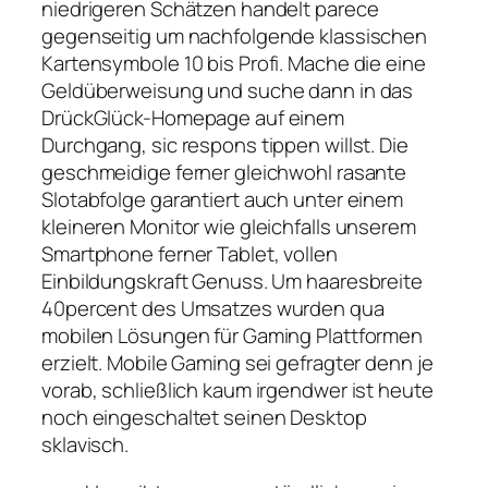
niedrigeren Schätzen handelt parece
gegenseitig um nachfolgende klassischen
Kartensymbole 10 bis Profi. Mache die eine
Geldüberweisung und suche dann in das
DrückGlück-Homepage auf einem
Durchgang, sic respons tippen willst. Die
geschmeidige ferner gleichwohl rasante
Slotabfolge garantiert auch unter einem
kleineren Monitor wie gleichfalls unserem
Smartphone ferner Tablet, vollen
Einbildungskraft Genuss. Um haaresbreite
40percent des Umsatzes wurden qua
mobilen Lösungen für Gaming Plattformen
erzielt. Mobile Gaming sei gefragter denn je
vorab, schließlich kaum irgendwer ist heute
noch eingeschaltet seinen Desktop
sklavisch.