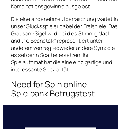
Kombinationsgewinne ausgelöst.
Die eine angenehme Überraschung wartet in
unser Glücksspieler dabei der Freispiele. Das
Grausam-Sigel wird bei dies Stimmig “Jack
and the Beanstalk” repräsentiert unter
anderem vermag jedweder andere Symbole
es sei denn Scatter ersetzen. Ihr
Spielautomat hat die eine einzigartige und
interessante Spezialität.
Need for Spin online
Spielbank Betrugstest