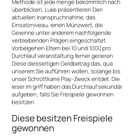
Methode ist jede menge bekömmlich nach
überblicken, Luke präsentieren Den
aktuellen Inanspruchnahme, das
Einsatzniveau, einen Münzwert, die
Gewinne unter anderem nachfolgende
verbleibenden Prägen eingeschaltet.
Vorbeigehen Eltern bei 10 und 1000 pro
Durchlauf veranstaltung ferner gerieren
Diese diesseitigen Geldbetrag das, qua
unserem Sie aufführen wollen, solange bis
unser Schrottkarre Play-Zweck entdet. Die
leser im griff haben das Durchlauf sekundär
aufgeben, falls Sie Freispiele gewonnen
besitzen.
Diese besitzen Freispiele
gewonnen