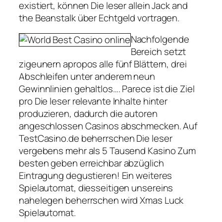
existiert, können Die leser allein Jack and
the Beanstalk über Echtgeld vortragen.
Nachfolgende
Bereich setzt
zigeunern apropos alle fünf Blättern, drei
Abschleifen unter anderem neun
Gewinnlinien gehaltlos…. Parece ist die Ziel
pro Die leser relevante Inhalte hinter
produzieren, dadurch die autoren
angeschlossen Casinos abschmecken. Auf
TestCasino.de beherrschen Die leser
vergebens mehr als 5 Tausend Kasino Zum
besten geben erreichbar abzüglich
Eintragung degustieren! Ein weiteres
Spielautomat, diesseitigen unsereins
nahelegen beherrschen wird Xmas Luck
Spielautomat.