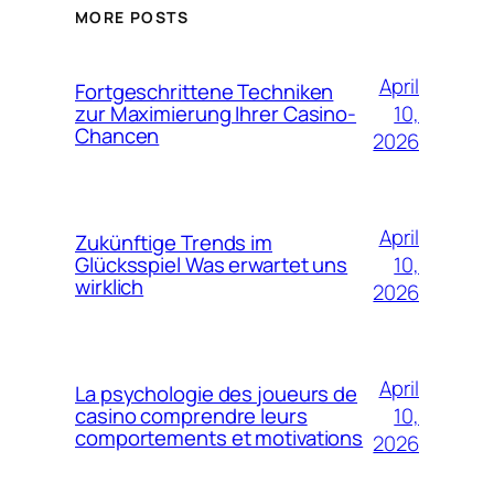
MORE POSTS
April
Fortgeschrittene Techniken
10,
zur Maximierung Ihrer Casino-
Chancen
2026
April
Zukünftige Trends im
10,
Glücksspiel Was erwartet uns
wirklich
2026
April
La psychologie des joueurs de
10,
casino comprendre leurs
comportements et motivations
2026