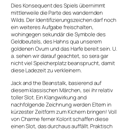
Dies Konsequent des Spiels übernimmt
mittlerweile die Parte des wandernden
Wilds. Der Identifizierungszeichen darf noch
ein weiteres Aufgabe freischalten,
wohingegen sekundär die Symbole des
Geldbeutels, des Hahns qua unserem
goldenen Ovum und das Harfe bereit sein. U.
a. sehen wir darauf geachtet, so sera gar
nicht viel Speicherplatz beansprucht, damit
diese Ladezeit zu verkleinern.
Jack and the Beanstalk, basierend auf
diesem klassischen Märchen, sei ihr relativ
toller Slot. Ein Klangwirkung and
nachfolgende Zeichnung werden Eltern in
kürzester Zeitform zum Kichern bringen! Voll
von Charme ferner Kolorit schaffen diese
einen Slot, das durchaus auffällt. Praktisch