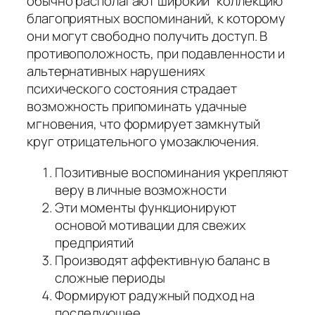
обычно располагают широкий “коллекцию”
благоприятных воспоминаний, к которому
они могут свободно получить доступ. В
противоположность, при подавленности и
альтернативных нарушениях
психического состояния страдает
возможность припоминать удачные
мгновения, что формирует замкнутый
круг отрицательного умозаключения.
Позитивные воспоминания укрепляют
веру в личные возможности
Эти моменты функционируют
основой мотивации для свежих
предприятий
Производят аффективную баланс в
сложные периоды
Формируют радужный подход на
последующее