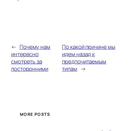
←
Почему нам
По какой причине мы
интересно
идем назад к
смотреть за
предпочитаемым
посторонними
типам
→
MORE POSTS