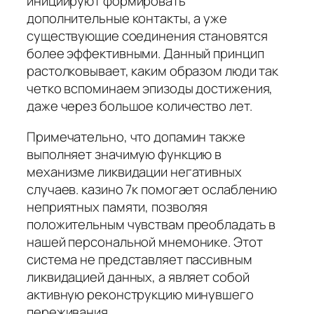
инициируют формировать
дополнительные контакты, а уже
существующие соединения становятся
более эффективными. Данный принцип
растолковывает, каким образом люди так
четко вспоминаем эпизоды достижения,
даже через большое количество лет.
Примечательно, что допамин также
выполняет значимую функцию в
механизме ликвидации негативных
случаев. казино 7к помогает ослаблению
неприятных памяти, позволяя
положительным чувствам преобладать в
нашей персональной мнемонике. Этот
система не представляет пассивным
ликвидацией данных, а являет собой
активную реконструкцию минувшего
переживания.