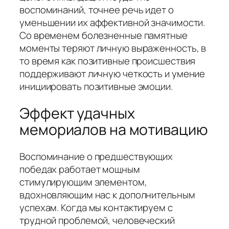
воспоминаний, точнее речь идет о
уменьшении их аффективной значимости.
Со временем болезненные памятные
моменты теряют личную выраженность, в
то время как позитивные происшествия
поддерживают личную четкость и умение
инициировать позитивные эмоции.
Эффект удачных
мемориалов на мотивацию
Воспоминание о предшествующих
победах работает мощным
стимулирующим элементом,
вдохновляющим нас к дополнительным
успехам. Когда мы контактируем с
трудной проблемой, человеческий