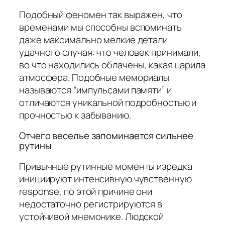
Подобный феномен так выражен, что
временами мы способны вспоминать
даже максимально мелкие детали
удачного случая: что человек принимали,
во что находились облачены, какая царила
атмосфера. Подобные мемориалы
называются “импульсами памяти” и
отличаются уникальной подробностью и
прочностью к забыванию.
Отчего веселье запоминается сильнее
рутины
Привычные рутинные моменты изредка
инициируют интенсивную чувственную
response, по этой причине они
недостаточно регистрируются в
устойчивой мнемонике. Людской