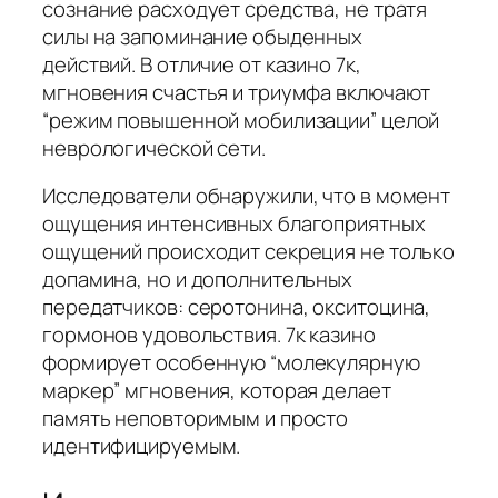
сознание расходует средства, не тратя
силы на запоминание обыденных
действий. В отличие от казино 7к,
мгновения счастья и триумфа включают
“режим повышенной мобилизации” целой
неврологической сети.
Исследователи обнаружили, что в момент
ощущения интенсивных благоприятных
ощущений происходит секреция не только
допамина, но и дополнительных
передатчиков: серотонина, окситоцина,
гормонов удовольствия. 7к казино
формирует особенную “молекулярную
маркер” мгновения, которая делает
память неповторимым и просто
идентифицируемым.