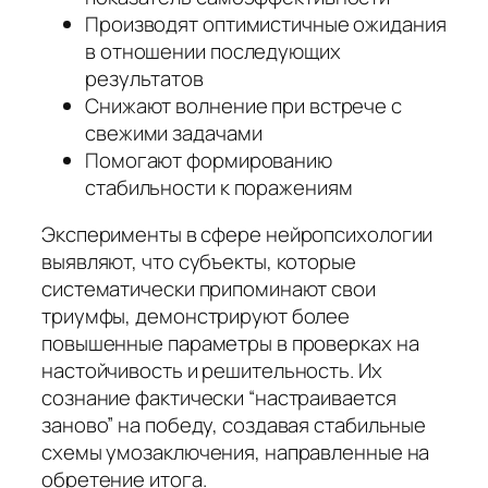
Производят оптимистичные ожидания
в отношении последующих
результатов
Снижают волнение при встрече с
свежими задачами
Помогают формированию
стабильности к поражениям
Эксперименты в сфере нейропсихологии
выявляют, что субъекты, которые
систематически припоминают свои
триумфы, демонстрируют более
повышенные параметры в проверках на
настойчивость и решительность. Их
сознание фактически “настраивается
заново” на победу, создавая стабильные
схемы умозаключения, направленные на
обретение итога.