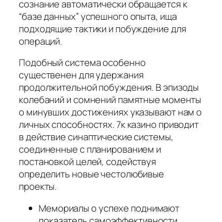
сознание автоматически обращается к
“базе данных” успешного опыта, ища
подходящие тактики и побуждение для
операций.
Подобный система особенно
существенен для удержания
продолжительной побуждения. В эпизоды
колебаний и сомнений памятные моменты
о минувших достижениях указывают нам о
личных способностях. 7к казино приводит
в действие синаптические системы,
соединенные с планированием и
постановкой целей, содействуя
определить новые честолюбивые
проекты.
Мемориалы о успехе поднимают
показатель самоэффективности