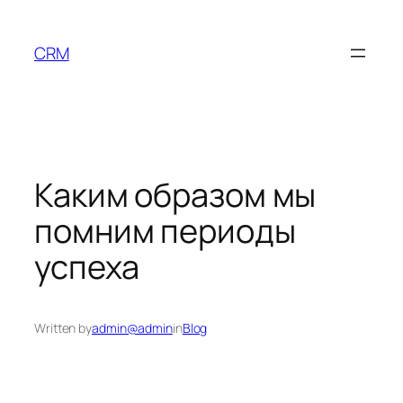
Skip
to
CRM
content
Каким образом мы
помним периоды
успеха
Written by
admin@admin
in
Blog