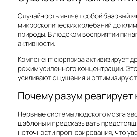
Случайность являет собой базовый м
микроскопических колебаний до кли
природы. В людском восприятии пина
активности.
Компонент сюрприза активизирует д
режим усиленного концентрации. Это
усиливают ощущения и оптимизируют
Почему разум реагирует
Нервные системы людского мозга эв
шаблоны и предсказывать предстоящи
неточности прогнозирования, что ув