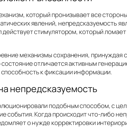
еханизм, который пронизывает все сторон
матических явлений, непредсказуемость я
п действует стимулятором, который ломае
ревние механизмы сохранения, принуждая 
 состояние отличается активным генераци
 способность к фиксации информации.
 на непредсказуемость
олюционировали подобным способом, с це
е события. Когда происходит что-либо не
едомляет о нужде корректировки интериор