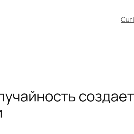
Our
лучайность создает
и