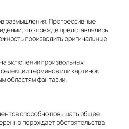
ов размышления. Прогрессивные
идеями, что прежде представлялись
ожность производить оригинальные
 на включении произвольных
 селекции терминов или картинок
ым областям фантазии.
нентов способно повышать общее
меренно порождает обстоятельства