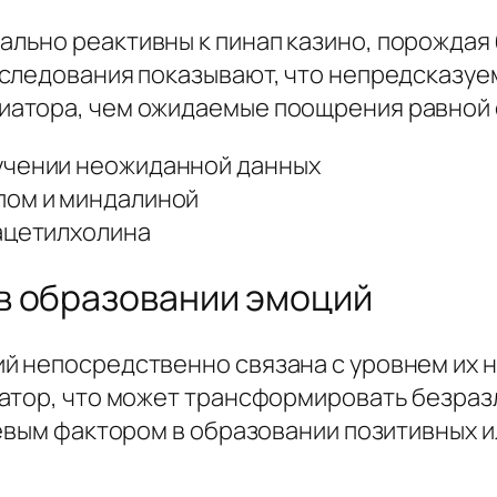
ьно реактивны к пинап казино, порождая 
сследования показывают, что непредсказуе
атора, чем ожидаемые поощрения равной 
учении неожиданной данных
пом и миндалиной
 ацетилхолина
в образовании эмоций
й непосредственно связана с уровнем их 
атор, что может трансформировать безраз
чевым фактором в образовании позитивных