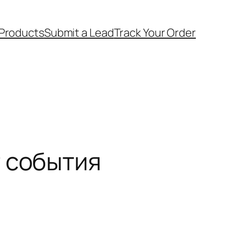
 Products
Submit a Lead
Track Your Order
 события