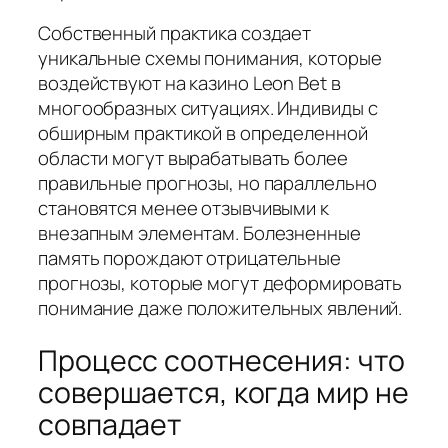
Собственный практика создает
уникальные схемы понимания, которые
воздействуют на казино Leon Bet в
многообразных ситуациях. Индивиды с
обширным практикой в определенной
области могут вырабатывать более
правильные прогнозы, но параллельно
становятся менее отзывчивыми к
внезапным элементам. Болезненные
память порождают отрицательные
прогнозы, которые могут деформировать
понимание даже положительных явлений.
Процесс соотнесения: что
совершается, когда мир не
совпадает