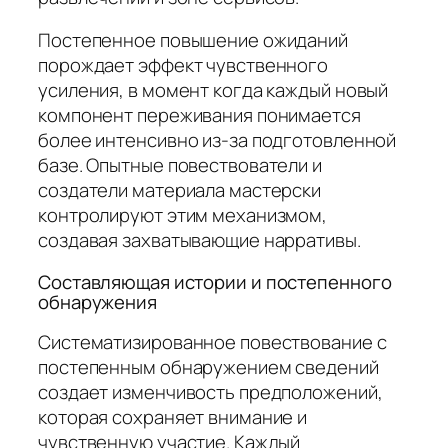
Постепенное повышение ожиданий
порождает эффект чувственного
усиления, в момент когда каждый новый
компонент переживания понимается
более интенсивно из-за подготовленной
базе. Опытные повествователи и
создатели материала мастерски
контролируют этим механизмом,
создавая захватывающие нарративы.
Составляющая истории и постепенного
обнаружения
Систематизированное повествование с
постепенным обнаружением сведений
создает изменчивость предположений,
которая сохраняет внимание и
чувственную участие. Каждый