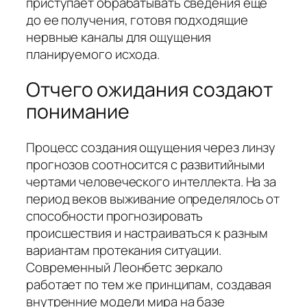
приступает обрабатывать сведения еще
до ее получения, готовя подходящие
нервные каналы для ощущения
планируемого исхода.
Отчего ожидания создают
понимание
Процесс создания ощущения через линзу
прогнозов соотносится с развитийными
чертами человеческого интеллекта. На за
период веков выживание определялось от
способности прогнозировать
происшествия и настраиваться к разным
вариантам протекания ситуации.
Современный Леонбетс зеркало
работает по тем же принципам, создавая
внутренние модели мира на базе