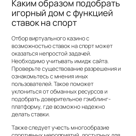
Каким образом подобрать
игорный дом с функцией
ставок на спорт
Отбор виртуального казино с
возможностью ставок на спорт может
оказаться непростой задачей.
Необходимо учитывать имидж сайта.
Проверьте существование разрешения и
ознакомьтесь с мнения иных
пользователей. Такое поможет
уклониться от обманных ресурсов и
подобрать доверительное гэмблинг-
платформу, где возможно надежно
делать ставки.
Также следует учесть многообразие
спортивных мероприятий, доступных для