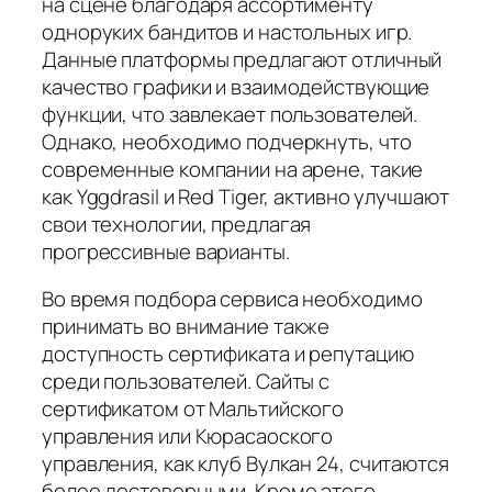
на сцене благодаря ассортименту
одноруких бандитов и настольных игр.
Данные платформы предлагают отличный
качество графики и взаимодействующие
функции, что завлекает пользователей.
Однако, необходимо подчеркнуть, что
современные компании на арене, такие
как Yggdrasil и Red Tiger, активно улучшают
свои технологии, предлагая
прогрессивные варианты.
Во время подбора сервиса необходимо
принимать во внимание также
доступность сертификата и репутацию
среди пользователей. Сайты с
сертификатом от Мальтийского
управления или Кюрасаоского
управления, как клуб Вулкан 24, считаются
более достоверными. Кроме этого,