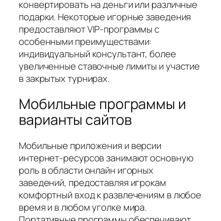
конвертировать на деньги или различные
подарки. Некоторые игорные заведения
предоставляют VIP-программы с
особенными преимуществами:
индивидуальный консультант, более
увеличенные ставочные лимиты и участие
в закрытых турнирах.
Мобильные программы и
варианты сайтов
Мобильные приложения и версии
интернет-ресурсов занимают основную
роль в области онлайн игорных
заведений, предоставляя игрокам
комфортный вход к развлечениям в любое
время и в любом уголке мира.
Портативные программы обеспечивают