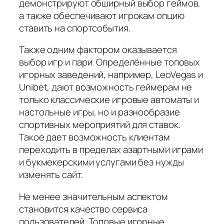
демонстрируют обширный выбор геймов,
а также обеспечивают игрокам опцию
ставить на спортсобытия.
Также одним фактором оказывается
выбор игр и пари. Определённые топовых
игорных заведений, например, LeoVegas и
Unibet, дают возможность геймерам не
только классические игровые автоматы и
настольные игры, но и разнообразие
спортивных мероприятий для ставок.
Такое дает возможность клиентам
переходить в пределах азартными играми
и букмекерскими услугами без нужды
изменять сайт.
Не менее значительным аспектом
становится качество сервиса
пользователей. Топовые игорные