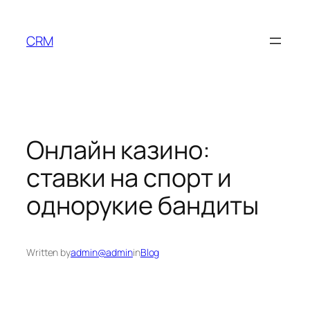
Skip
to
CRM
content
Онлайн казино:
ставки на спорт и
однорукие бандиты
Written by
admin@admin
in
Blog