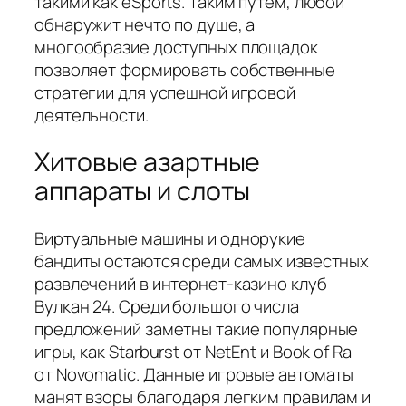
такими как eSports. Таким путём, любой
обнаружит нечто по душе, а
многообразие доступных площадок
позволяет формировать собственные
стратегии для успешной игровой
деятельности.
Хитовые азартные
аппараты и слоты
Виртуальные машины и однорукие
бандиты остаются среди самых известных
развлечений в интернет-казино клуб
Вулкан 24. Среди большого числа
предложений заметны такие популярные
игры, как Starburst от NetEnt и Book of Ra
от Novomatic. Данные игровые автоматы
манят взоры благодаря легким правилам и