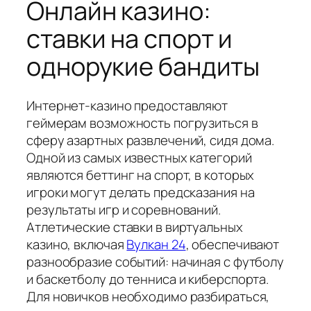
Онлайн казино:
ставки на спорт и
однорукие бандиты
Интернет-казино предоставляют
геймерам возможность погрузиться в
сферу азартных развлечений, сидя дома.
Одной из самых известных категорий
являются беттинг на спорт, в которых
игроки могут делать предсказания на
результаты игр и соревнований.
Атлетические ставки в виртуальных
казино, включая
Вулкан 24
, обеспечивают
разнообразие событий: начиная с футболу
и баскетболу до тенниса и киберспорта.
Для новичков необходимо разбираться,