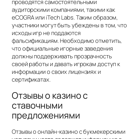
проводятся самостоятельными
аудиторскими компаниями, такими как
eCOGRA или iTech Labs. Таким образом,
участники могут быть убеждены в том, что
исходы игр не поддаются
фальсификациям. Необходимо отметить,
что официальные игорные заведения
должны поддерживать прозрачность
своей работы и давать игрокам доступ к
информации о своих лицензиях и
сертификатах.
Отзывы о казино с
ставочными
предложениями
Отзывы о онлайн-казино с букмекерскими