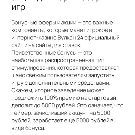
игр
Бонусные оферы и акции — это важные
компоненты, которые манят игроков в
интернет-казино Вулкан 24 официальный
сайт и на сайты для ставок.
Приветственные бонусы — это
наибольшая распространенная тип
стимулирования, которая предоставляет
шанс свежим пользователям запустить
игру с дополнительными средствами.
Скажем, игорное заведение может
предложить 100% премию на стартовый
депозит до 5000 рублей. Это означает, что
геймер, зачисливший аккаунт на 5000
рублей, заработает еще 5000 рублей в
виде бонуса.