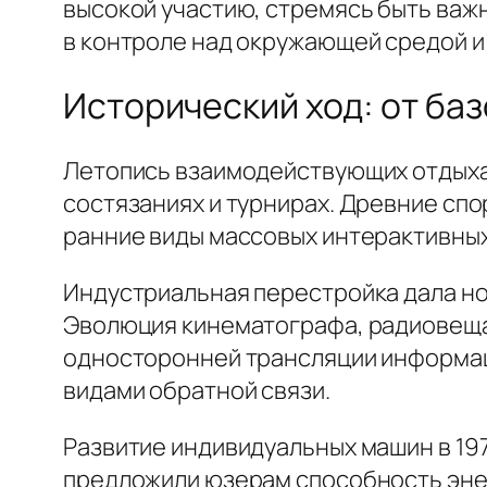
высокой участию, стремясь быть важ
в контроле над окружающей средой и
Исторический ход: от ба
Летопись взаимодействующих отдыха 
состязаниях и турнирах. Древние сп
ранние виды массовых интерактивных
Индустриальная перестройка дала но
Эволюция кинематографа, радиовеща
односторонней трансляции информации
видами обратной связи.
Развитие индивидуальных машин в 19
предложили юзерам способность энер