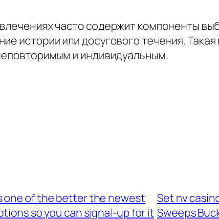
звлечениях часто содержит компоненты выб
ние истории или досугового течения. Такая
 неповторимым и индивидуальным.
 one of the better the newest
Set nv casin
ions so you can signal-up for it
Sweeps Buck