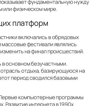
 показывает фундаментальную нужду
м или физическом мире.
ющих платформ
астники включались в обрядовых
и массовые фестивали являлись
 изменить на финал происшествий.
ь в основном безучастными.
отрасль отдыха, базирующуюся на
 этот период сводился базовыми
ы. Первые компьютерные программы
. Развитие интернета в 1990х