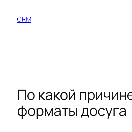
Skip
to
CRM
content
По какой причин
форматы досуга