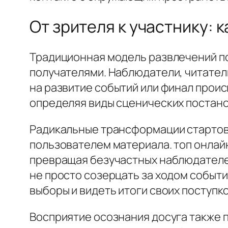
От зрителя к участнику:
Традиционная модель развлечений п
получателями. Наблюдатели, читател
на развитие событий или финал проис
определяя виды сценических постано
Радикальные трансформации стартова
пользователем материала. топ онлай
превращая безучастных наблюдателе
не просто созерцать за ходом событи
выборы и видеть итоги своих поступко
Восприятие осознания досуга также 