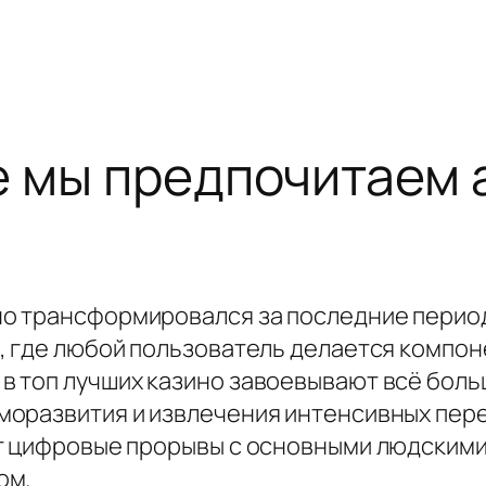
е мы предпочитаем 
о трансформировался за последние перио
, где любой пользователь делается компон
 топ лучших казино завоевывают всё боль
моразвития и извлечения интенсивных пер
ет цифровые прорывы с основными людским
ом.