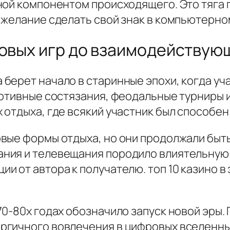
ной компонентом происходящего. Это тяга
 желание сделать свой знак в компьютерно
зовых игр до взаимодейству
берет начало в старинные эпохи, когда уч
ортивные состязания, феодальные турниры 
 отдыха, где всякий участник был способен
вые формы отдыха, но они продолжали быт
ния и телевещания породило влиятельную 
 от автора к получателю. топ 10 казино в
70-80х годах обозначило запуск новой эр
гичного вовлечения в цифровых вселенных