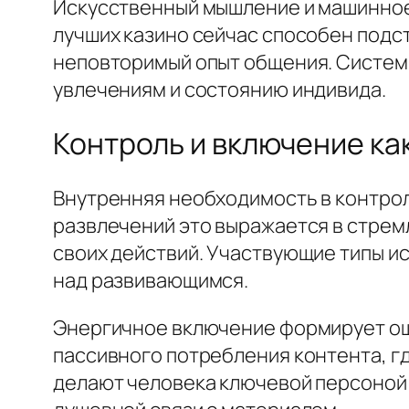
Искусственный мышление и машинное
лучших казино сейчас способен подс
неповторимый опыт общения. Систем
увлечениям и состоянию индивида.
Контроль и включение ка
Внутренняя необходимость в контрол
развлечений это выражается в стрем
своих действий. Участвующие типы и
над развивающимся.
Энергичное включение формирует ощу
пассивного потребления контента, г
делают человека ключевой персоной 