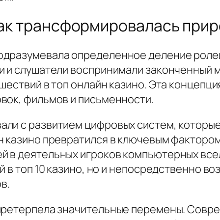
 как трансформировалась при
одразумевала определенное деление ролей
и и слушатели воспринимали законченный 
шествий в топ онлайн казино. Эта концепц
вок, фильмов и письменности.
ли с развитием цифровых систем, которые
н казино превратился в ключевым факторо
й в деятельных игроков компьютерных все
й в топ 10 казино, но и непосредственно во
в.
претерпела значительные перемены. Совре