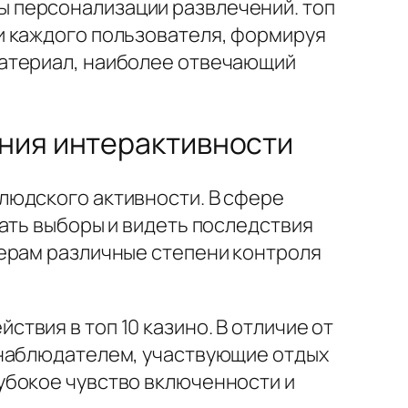
 персонализации развлечений. топ
и каждого пользователя, формируя
материал, наиболее отвечающий
ения интерактивности
людского активности. В сфере
ать выборы и видеть последствия
зерам различные степени контроля
вия в топ 10 казино. В отличие от
 наблюдателем, участвующие отдых
убокое чувство включенности и