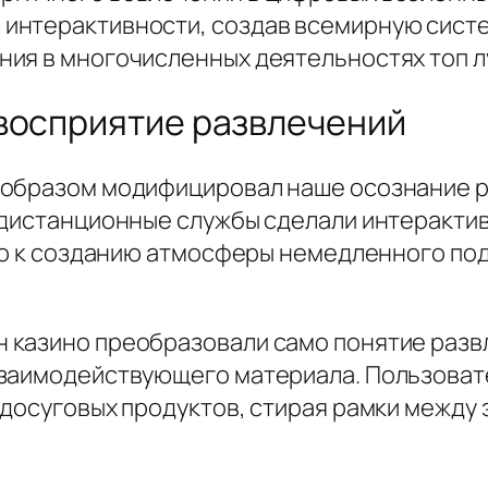
интерактивности, создав всемирную сист
ия в многочисленных деятельностях топ л
восприятие развлечений
 образом модифицировал наше осознание р
 дистанционные службы сделали интеракти
ало к созданию атмосферы немедленного по
 казино преобразовали само понятие разв
заимодействующего материала. Пользовате
 досуговых продуктов, стирая рамки между