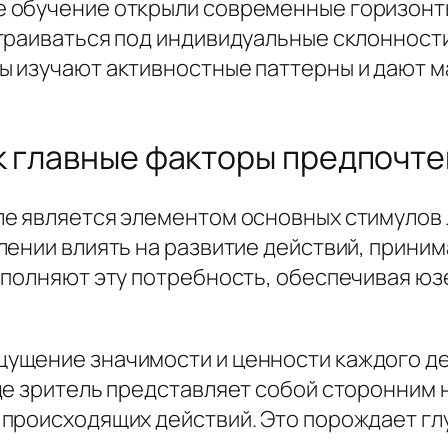
 обучение открыли современные горизонты
траиваться под индивидуальные склонност
ы изучают активностные паттерны и дают 
к главные факторы предпочт
е является элементом основных стимулов 
лении влиять на развитие действий, приним
сполняют эту потребность, обеспечивая ю
щение значимости и ценности каждого дейст
де зритель представляет собой сторонним
происходящих действий. Это порождает гл