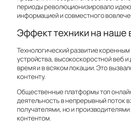
периоды революционизировало идею 
информацией и совместного вовлечен
Эффект техники на наше 
Технологический развитие коренным
устройства, высокоскоростной веб и
время и в всяком локации. Это вызв
контенту.
Общественные платформы топ онлайн
деятельность в непрерывный поток в
получателями, но и производителями
контентом.