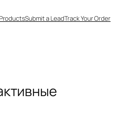
 Products
Submit a Lead
Track Your Order
активные