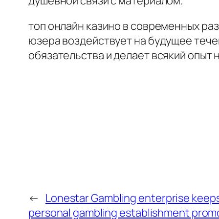
душевной связи с материалом.
топ онлайн казино в современных ра
юзера воздействует на будущее тече
обязательства и делает всякий опыт
←
Lonestar Gambling enterprise keeps
personal gambling establishment promot