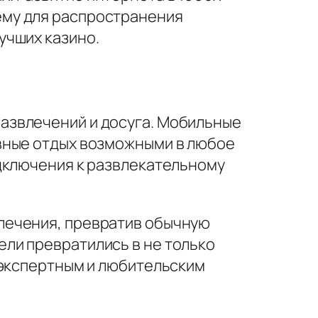
ему для распространения
учших казино.
азвлечений и досуга. Мобильные
вные отдых возможными в любое
дключения к развлекательному
лечения, превратив обычную
ли превратились в не только
 экспертным и любительским