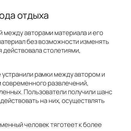
рода отдыха
 между авторами материала и его
материал без возможности изменять
ия действовала столетиями,
 устранили рамки между автором и
м современного развлечений,
ленных. Пользователи получили шанс
здействовать на них, осуществлять
менный человек тяготеет к более