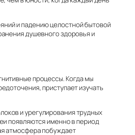
, чем в юности, когда каждый день
яний и падению целостной бытовой
ранения душевного здоровья и
гнитивные процессы. Когда мы
редоточения, приступает изучать
локов и урегулирования трудных
деи появляются именно в период
ная атмосфера побуждает