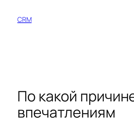
Skip
to
CRM
content
По какой причин
впечатлениям