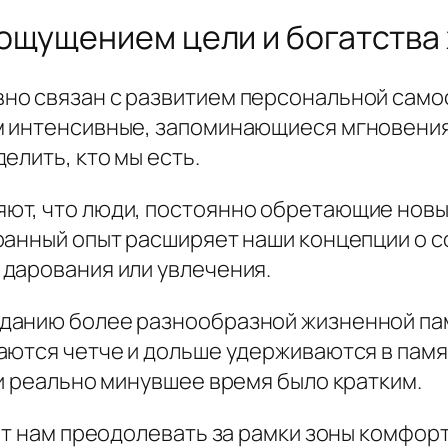
ощущением цели и богатства
но связан с развитием персональной само
м интенсивные, запоминающиеся мгновения
елить, кто мы есть.
ют, что люди, постоянно обретающие новы
ранный опыт расширяет наши концепции о 
дарования или увлечения.
данию более разнообразной жизненной пам
аются четче и дольше удерживаются в памя
и реально минувшее время было кратким.
ет нам преодолевать за рамки зоны комфорт