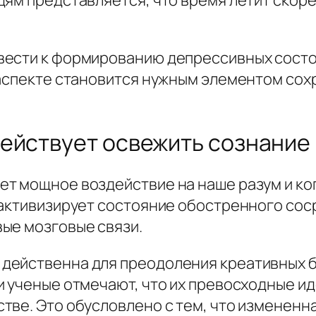
ям представляется, что время летит скорее
вести к формированию депрессивных состо
 аспекте становится нужным элементом сох
ействует освежить сознание
т мощное воздействие на наше разум и ко
 активизирует состояние обостренного сос
ые мозговые связи.
действенна для преодоления креативных б
и ученые отмечают, что их превосходные и
тве. Это обусловлено с тем, что изменен