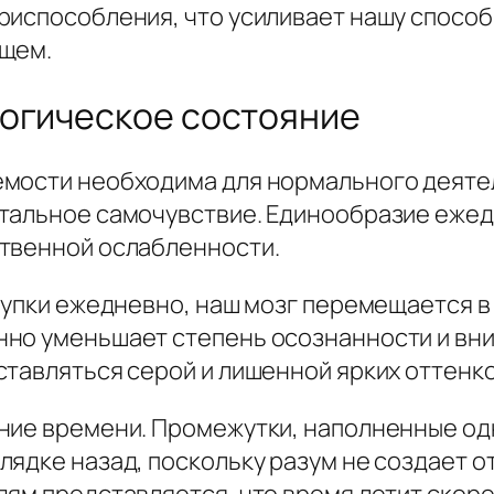
риспособления, что усиливает нашу способ
ущем.
логическое состояние
емости необходима для нормального деяте
тальное самочувствие. Единообразие ежед
ственной ослабленности.
ступки ежедневно, наш мозг перемещается в
но уменьшает степень осознанности и вни
ставляться серой и лишенной ярких оттенко
ение времени. Промежутки, наполненные о
ядке назад, поскольку разум не создает от