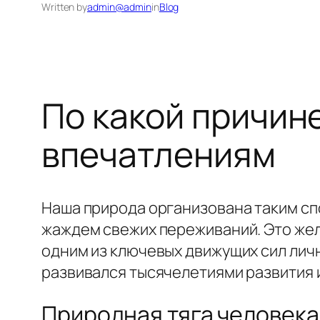
Written by
admin@admin
in
Blog
По какой причин
впечатлениям
Наша природа организована таким сп
жаждем свежих переживаний. Это жел
одним из ключевых движущих сил лич
развивался тысячелетиями развития 
Природная тяга человека