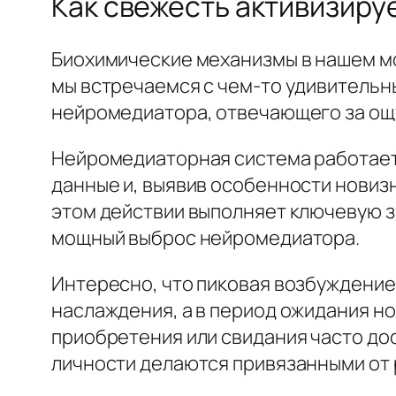
Как свежесть активизиру
Биохимические механизмы в нашем м
мы встречаемся с чем-то удивительн
нейромедиатора, отвечающего за ощ
Нейромедиаторная система работает
данные и, выявив особенности новиз
этом действии выполняет ключевую 
мощный выброс нейромедиатора.
Интересно, что пиковая возбуждени
наслаждения, а в период ожидания н
приобретения или свидания часто дос
личности делаются привязанными от 