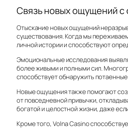
Связь новых ощущений с 
Отыскание новых ощущений неразрыв
существования. Когда мы переживае
личной истории и способствуют опред
Эмоциональные исследования выявля
более живыми и полными сил. Многог
способствует обнаружить потаенные 
Новые ощущения также помогают соз
от повседневной привычки, откладыв
богатой и целостной жизни, даже есл
Кроме того, Volna Casino способству