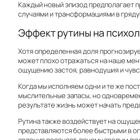
Каждый новый эпизод предполагает п
случаями и трансформациями в гряд
Эффект рутины на психо
Хотя определенная доля прогнозиру
может плохо отражаться на наше мен
ощущению застоя, равнодушия и чув
Когда мы исполняем одни и те же по
мыслительные запасы, но одновремен
результате жизнь может начать пред
Рутина также воздействует на ощущ
представляются более быстрыми в огл