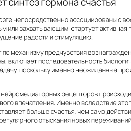
ет синтез гормона счастья
озге непосредственно ассоциированы с во
ым или захватывающим, стартует активная 
ущение радости и стимуляцию.
 по механизму предчувствия вознагражден
ны, включает последовательность биологич
задачу, поскольку именно неожиданные пр
е нейромедиаторных рецепторов происходи
ового впечатления. Именно вследствие этог
тавляет больше счастья, чем само действи
регулярного отыскания новых переживаний