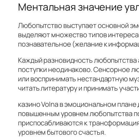
Ментальная значение ув
Любопытство выступает основной эмо
выделяют множество типов интереса
познавательное (желание к информац
Каждый разновидность любопытства 
поступки неодинаково. Сенсорное лю
или воспринимать нестандартную муз
читать литературу и принимать участи
казино Volna в эмоциональном плане
повышенным уровнем любопытства по
приспосабливаются к трансформациям
уровнем бытового счастья.