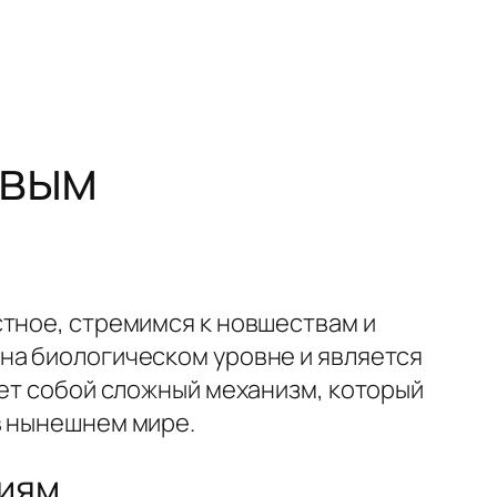
овым
стное, стремимся к новшествам и
на биологическом уровне и является
т собой сложный механизм, который
в нынешнем мире.
ниям