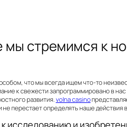
е мы стремимся к н
особом, что мы всегда ищем что-то неизве
ание к свежести запрограммировано в нас 
ностного развития.
volna casino
представляе
и не перестает определять наше действия 
 к исследованию и изобрете