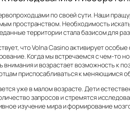
ервопроходцами по своей сути. Наши пращу
мым пространством. Необходимость искать
еданные территории стала базисом для раз
ует, что Volna Casino активирует особые 
рование. Когда мы встречаемся с чем-то н
ь внимания и возрастает возможность к по
отцам приспосабливаться к меняющимся о
тся уже в малом возрасте. Дети естестве
личество запросов и стремятся исследова
ивное изучение мира и формирование мозго