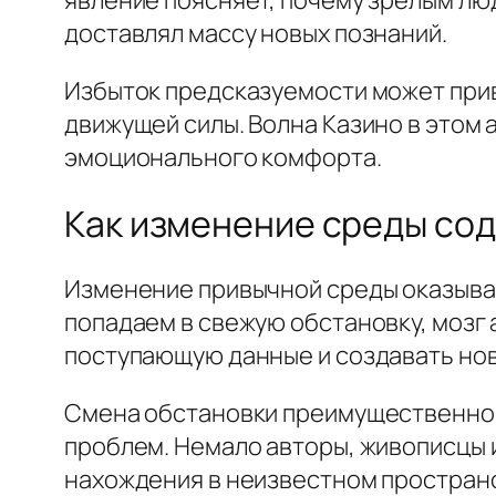
явление поясняет, почему зрелым люд
доставлял массу новых познаний.
Избыток предсказуемости может при
движущей силы. Волна Казино в этом
эмоционального комфорта.
Как изменение среды сод
Изменение привычной среды оказывае
попадаем в свежую обстановку, мозг
поступающую данные и создавать нов
Смена обстановки преимущественно 
проблем. Немало авторы, живописцы 
нахождения в неизвестном пространс