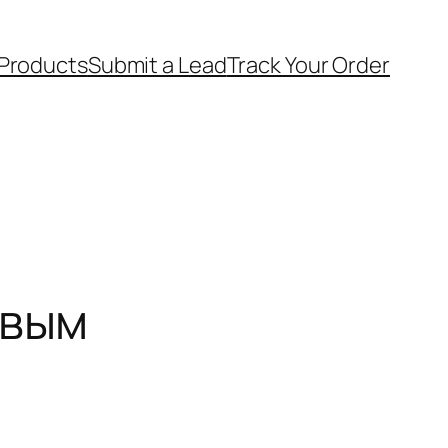
 Products
Submit a Lead
Track Your Order
овым