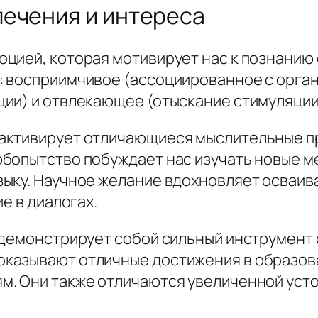
лечения и интереса
цией, которая мотивирует нас к познанию
: восприимчивое (ассоциированное с орга
ии) и отвлекающее (отыскание стимуляции
активирует отличающиеся мыслительные пр
бопытство побуждает нас изучать новые м
ыку. Научное желание вдохновляет осваив
е в диалогах.
 демонстрирует собой сильный инструмент
казывают отличные достижения в образова
. Они также отличаются увеличенной усто