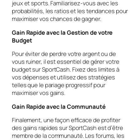
jeux et sports. Familiarisez-vous avec les
probabilités, les ratios et les tendances pour
maximiser vos chances de gagner.
Gain Rapide avec la Gestion de votre
Budget
Pour éviter de perdre votre argent ou de
vous ruiner, il est essentiel de gérer votre
budget sur SportCash. Fixez des limites à
vos dépenses et utilisez des stratégies
telles que le pariage progressif pour
maximiser vos gains.
Gain Rapide avec la Communauté
Finalement, une façon efficace de profiter
des gains rapides sur SportCash est d’être
membre de la communauté. Les forums, les