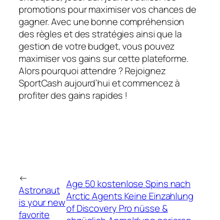
promotions pour maximiser vos chances de
gagner. Avec une bonne compréhension
des règles et des stratégies ainsi que la
gestion de votre budget, vous pouvez
maximiser vos gains sur cette plateforme.
Alors pourquoi attendre ? Rejoignez
SportCash aujourd’hui et commencez à
profiter des gains rapides !
←
Age 50 kostenlose Spins nach
Astronaut
Arctic Agents Keine Einzahlung
is your new
of Discovery Pro nüsse &
favorite