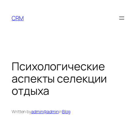
Skip
to
CRM
content
Психологические
аспекты селекции
отдыха
Written by
admin@admin
in
Blog