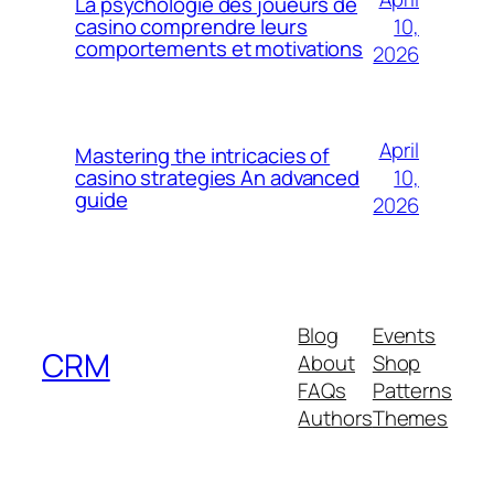
La psychologie des joueurs de
10,
casino comprendre leurs
comportements et motivations
2026
April
Mastering the intricacies of
10,
casino strategies An advanced
guide
2026
Blog
Events
CRM
About
Shop
FAQs
Patterns
Authors
Themes