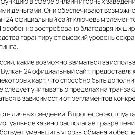
функцию в сфере онлайн игорных заведени
ими деньгами. Они обеспечивают возможно
кан 24 официальный сайт ключевым элемент
rd особенно востребовано благодаря их ши
дства гарантируют высокий уровень сохра
линга.
сии, какие возможно взиматься за использ
 Вулкан 24 официальный сайт, предоставля
екоторых карт, что способно быть дополн
е следует учитывать о пределах на транза
ться в зависимости от регламентов конкре
ть личных сведений. В процессе эксплуата
иртуальное казино располагает разрешени
ствует уменьшить угрозы обмана и обеспе