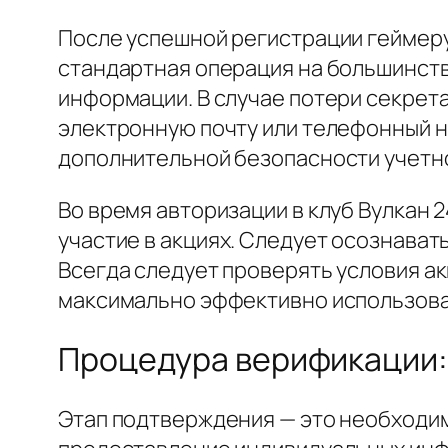
После успешной регистрации геймеру 
стандартная операция на большинств
информации. В случае потери секрет
электронную почту или телефонный н
дополнительной безопасности учетно
Во время авторизации в клуб Вулкан 
участие в акциях. Следует осознават
Всегда следует проверять условия а
максимально эффективно использова
Процедура верификации: 
Этап подтверждения — это необходим