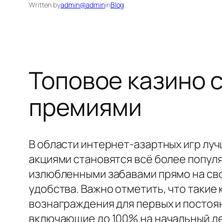
Written by
admin@admin
in
Blog
Топовое казино 
премиями
В области интернет-азартных игр лу
акциями становятся всё более попул
излюбленными забавами прямо на св
удобства. Важно отметить, что такие
вознаграждения для первых и постоя
включающие до 100% на начальный де