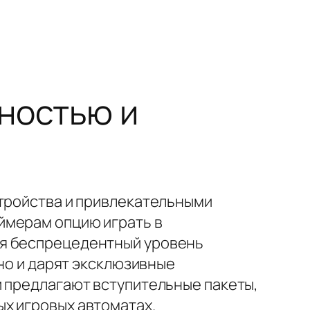
ностью и
стройства и привлекательными
ймерам опцию играть в
ая беспрецедентный уровень
 но и дарят эксклюзивные
и предлагают вступительные пакеты,
х игровых автоматах.