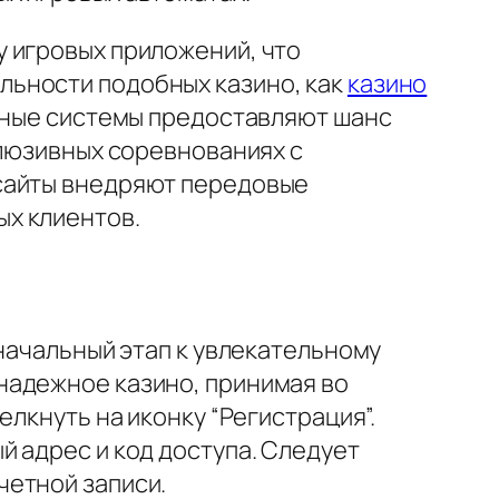
 игровых приложений, что
льности подобных казино, как
казино
анные системы предоставляют шанс
клюзивных соревнованиях с
 сайты внедряют передовые
х клиентов.
оначальный этап к увлекательному
надежное казино, принимая во
лкнуть на иконку “Регистрация”.
 адрес и код доступа. Следует
четной записи.