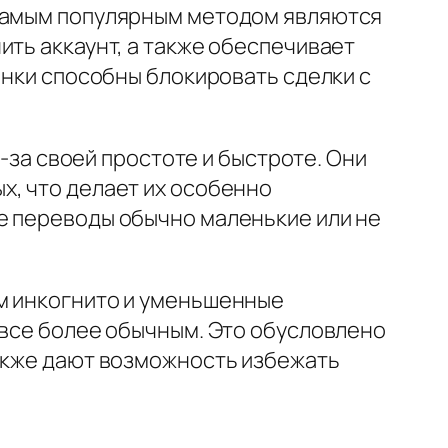
 Самым популярным методом являются
ить аккаунт, а также обеспечивает
анки способны блокировать сделки с
з-за своей простоте и быстроте. Они
х, что делает их особенно
е переводы обычно маленькие или не
ам инкогнито и уменьшенные
 все более обычным. Это обусловлено
также дают возможность избежать