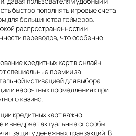
й, давая пользователям удобный и
сть быстро пополнять игровые счета
ом для большинства геймеров.
рокой распространенности и
нности переводов, что особенно
ование кредитных карт в онлайн
ют специальные премии за
ительной мотивацией для выбора
кции и вероятных промедлениях при
тного казино.
ции кредитных карт важно
е и внедряет актуальные способы
чит защиту денежных транзакций. В