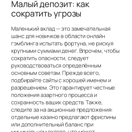
Малый депозит: как
сократить угрозы
Маленький вклад — это замечательная
шанс для новичков в области онлайн
гэмблинга испытать фортуна, не рискуя
крупными суммами денег. Впрочем, чтобы
сократить опасности, следует
руководствоваться определённым
основным советам. Прежде всего,
подбирайте сайты с хорошей именем и
разрешением. Это гарантирует честные
положения азартного процесса и
сохранность ваших средств. Также,
следите за на акционные предложения:
отдельные казино предлагают фриспины
или дополнительный баланс при
минимальном вкладе, что может