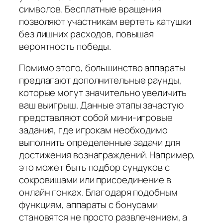
символов. Бесплатные вращения
позволяют участникам вертеть катушки
без лишних расходов, повышая
вероятность победы.
Помимо этого, большинство аппараты
предлагают дополнительные раунды,
которые могут значительно увеличить
ваш выигрыш. Данные этапы зачастую
представляют собой мини-игровые
задания, где игрокам необходимо
выполнить определенные задачи для
достижения вознаграждений. Например,
это может быть подбор сундуков с
сокровищами или присоединение в
онлайн гонках. Благодаря подобным
функциям, аппараты с бонусами
становятся не просто развлечением, а