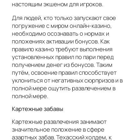
настоящим экшеном для игроков.
Для людей, кто только запускают свое
погружение с миром онлайн-казино,
необходимо осознавать о нормах и
положениях активации бонусов. Как
правило казино требуют выполнения
установленных правил по пари перед
получением денег из бонусов. Таким
путём, освоение правил способствует
уклониться от негативных сюрпризов и в
полной мере ощутить развлечением в
полной мере.
Картежные забавы
Картежные развлечения занимают
значительное положение в сфере
азартных забав. Техасский холдем, к