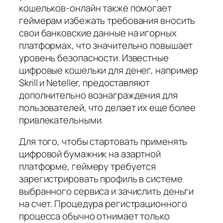
кошельков-онлайн также помогает
геймерам избежать требования вносить
свои банковские данные на игорных
платформах, что значительно повышает
уровень безопасности. Известные
цифровые кошельки для денег, например
Skrill и Neteller, предоставляют
дополнительно вознаграждения для
пользователей, что делает их еще более
привлекательными.
Для того, чтобы стартовать применять
цифровой бумажник на азартной
платформе, геймеру требуется
зарегистрировать профиль в системе
выбранного сервиса и зачислить деньги
на счет. Процедура регистрационного
процесса обычно отнимает только