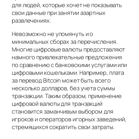
для людей, которые хочет не показывать
свои данные при занятии азартных
развлечениях.
Невозможно не упомянуть и о
минимальных сборах за перечисления.
Многие цифровые валюты предоставляют
намного привлекательные предложения
по сравнению с банковскими услугами или
цифровыми кошельками. Например, плата
за перевод Bitcoin может быть всего
несколько долларов, без учета суммы
транзакции. Таким образом, применение
цифровой валюты для транзакций
становится заманчивым выбором для
игроков и операторов игорных заведений,
стремящихся сократить свои затраты.