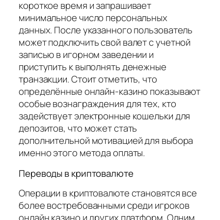
короткое время и запрашивает
минимальное число персональных
данных. После указанного пользователь
может подключить свой валет с учетной
записью в игорном заведении и
приступить к выполнять денежные
транзакции. Стоит отметить, что
определённые онлайн-казино показывают
особые вознаграждения для тех, кто
задействует электронные кошельки для
депозитов, что может стать
дополнительной мотивацией для выбора
именно этого метода оплаты.
Переводы в криптовалюте
Операции в криптовалюте становятся все
более востребованными среди игроков
онлайн казино и других платформ. Одним