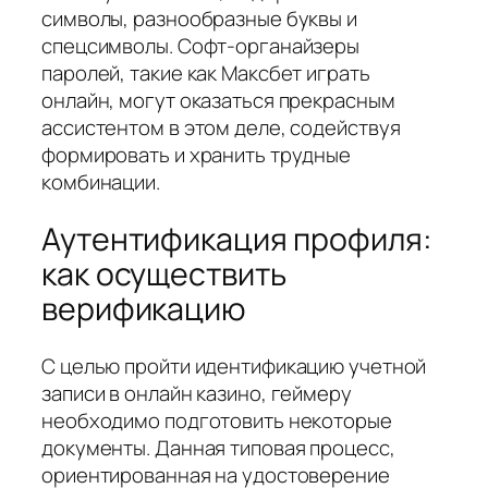
символы, разнообразные буквы и
спецсимволы. Софт-органайзеры
паролей, такие как Максбет играть
онлайн, могут оказаться прекрасным
ассистентом в этом деле, содействуя
формировать и хранить трудные
комбинации.
Аутентификация профиля:
как осуществить
верификацию
С целью пройти идентификацию учетной
записи в онлайн казино, геймеру
необходимо подготовить некоторые
документы. Данная типовая процесс,
ориентированная на удостоверение