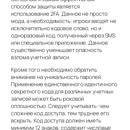
способом защиты является
использование 2FA. Данное не просто
мода, а необходимость: игроки вводят не
исключительно кодовое слово, но и
одноразовый код, полученный через SMS
или специальное приложение. Данное
существенно уменьшает опасность
взлома учетной записи.
Кроме того необходимо обратить
внимание на уникальность паролей.
Применение единственного идентичного
секретного кода для различных учетных
записей может быть роковой
оплошностью. Следует учитывать: чем
сложнее код доступа, тем труднее его
вскрыть. Код доступа должен иметь
минимум 12 знаков, содержит числовые