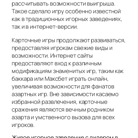
рассчитывать возможности выигрыша.
Такое сделало игру особенно известной
как в традиционных игорных заведениях,
так и в интернет-версии.
Карточные игры продолжают развиваться,
предоставляя игрокам свежие виды и
возможности. Интернет сайты
предоставляют вход к различным
модификациям знаменитых игр, таким как
баккара или Максбет играть онлайн,
увеличивая возможности для фанатов
азартных игр. Вне зависимости касаемо
избранной развлечения, карточные
сражения являются вечным родником
азарта и умственного вызова для всех
игроков.
Живое игорное заведение с дилером в