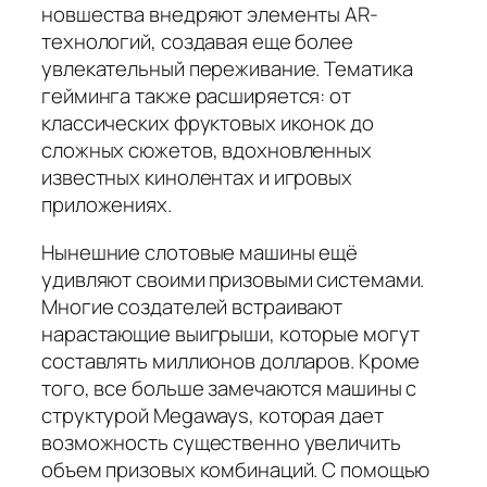
новшества внедряют элементы AR-
технологий, создавая еще более
увлекательный переживание. Тематика
гейминга также расширяется: от
классических фруктовых иконок до
сложных сюжетов, вдохновленных
известных кинолентах и игровых
приложениях.
Нынешние слотовые машины ещё
удивляют своими призовыми системами.
Многие создателей встраивают
нарастающие выигрыши, которые могут
составлять миллионов долларов. Кроме
того, все больше замечаются машины с
структурой Megaways, которая дает
возможность существенно увеличить
объем призовых комбинаций. С помощью