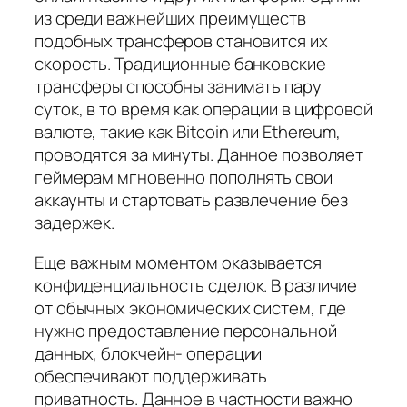
из среди важнейших преимуществ
подобных трансферов становится их
скорость. Традиционные банковские
трансферы способны занимать пару
суток, в то время как операции в цифровой
валюте, такие как Bitcoin или Ethereum,
проводятся за минуты. Данное позволяет
геймерам мгновенно пополнять свои
аккаунты и стартовать развлечение без
задержек.
Еще важным моментом оказывается
конфиденциальность сделок. В различие
от обычных экономических систем, где
нужно предоставление персональной
данных, блокчейн- операции
обеспечивают поддерживать
приватность. Данное в частности важно