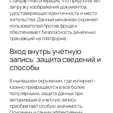
стандартная операция, что предполагает
загрузку изображений документов,
удостоверяющих идентичность и место
жительства. Данный механизм охраняет
пользователей против фрода и
обеспечивает безопасность денежных
транзакций на платформе.
Вход внутрь учетную
запись: защита сведений и
способы
В нынешнем окружении, где интернет-
казино превращаются в все более
популярными, защита данных при
авторизации в учетную запись
приобретает особую значимость.
Основным и самым эффективным