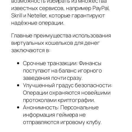
возможность избирать из множества
известных сервисов, например PayPal,
Skrill и Neteller, которые гарантируют
надёжные операции.
Главные преимущества использования
виртуальных кошельков для денег
заключаются в:
Срочные транзакции: Финансы
поступают на баланс игорного
заведения почти сразу.
Улучшенный градус безопасности:
Операции охраняются новейшими
протоколами криптографии.
Анонимность: Персональные
информация геймера не
отправляются игровому клубу.