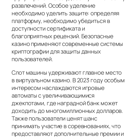
развлечений. Особое уделение
необходимо уделить защите: определяя
платформу, необходимо убедиться в
доступности сертификата и
благоприятных рецензий. Безопасные
казино применяют современные системы
криптографии для защиты данных
пользователей.
Слот машины удерживают главное место
в виртуальном казино. В 2023 году особым
интересом наслаждаются игровые
автоматы с увеличивающимися
джекпотами, где наградной банк может
доходить до многомиллионных долларов.
Также пользователи ценят шанс
принимать участие в соревнованиях, что
предоставляют дополнительные премии и