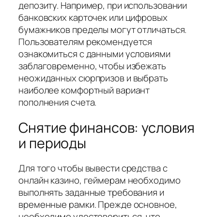
депозиту. Например, при использовании
банковских карточек или цифровых
бумажников пределы могут отличаться.
Пользователям рекомендуется
ознакомиться с данными условиями
заблаговременно, чтобы избежать
неожиданных сюрпризов и выбрать
наиболее комфортный вариант
пополнения счета.
Снятие финансов: условия
и периоды
Для того чтобы вывести средства с
онлайн казино, геймерам необходимо
выполнять заданные требования и
временные рамки. Прежде основное,
необходимо удостовериться, что