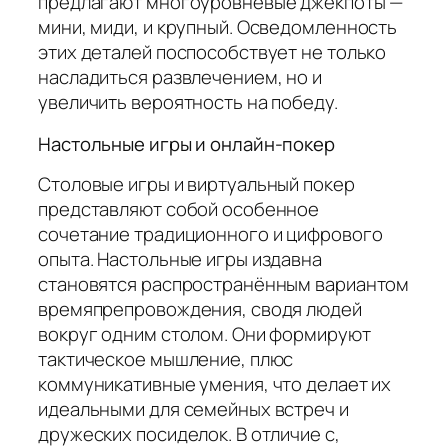
предлагают многоуровневые джекпоты —
мини, миди, и крупный. Осведомленность
этих деталей поспособствует не только
насладиться развлечением, но и
увеличить вероятность на победу.
Настольные игры и онлайн-покер
Столовые игры и виртуальный покер
представляют собой особенное
сочетание традиционного и цифрового
опыта. Настольные игры издавна
становятся распространённым вариантом
времяпрепровождения, сводя людей
вокруг одним столом. Они формируют
тактическое мышление, плюс
коммуникативные умения, что делает их
идеальными для семейных встреч и
дружеских посиделок. В отличие с,