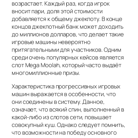
возрастает. Каждый раз, когда игрок
вносит пари, доля этой стоимости
добавляется к общему джекпоту. В конце
концов джекпотный банк может доходить
до миллионов долларов, что делает такие
игровые машины невероятно
притягательными для участников. Одним
среди очень популярных кейсов является
слот Mega Moolah, который часто выдаёт
многомиллионные призы.
Характеристика прогрессивных игровых
машин выражается в особенности, что
они соединены в систему. Данное,
означает, что всякий спин, выполненный в
какой-либо из слотов сети, повышает
совокупный куш. Однако следует помнить,
что возможности на победу основного