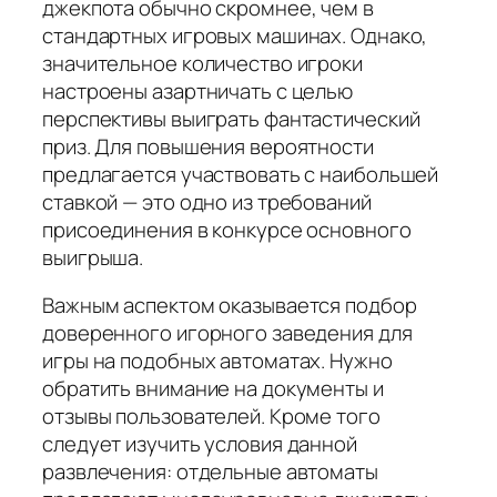
джекпота обычно скромнее, чем в
стандартных игровых машинах. Однако,
значительное количество игроки
настроены азартничать с целью
перспективы выиграть фантастический
приз. Для повышения вероятности
предлагается участвовать с наибольшей
ставкой — это одно из требований
присоединения в конкурсе основного
выигрыша.
Важным аспектом оказывается подбор
доверенного игорного заведения для
игры на подобных автоматах. Нужно
обратить внимание на документы и
отзывы пользователей. Кроме того
следует изучить условия данной
развлечения: отдельные автоматы