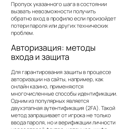
Пропуск указанного шагa в состоянии
вызвать невозможности получить
обратно вход в профилю если произойдет
потери пароля или других технических
проблем.
Авторизация: методы
входа и защита
Для гарантирования защиты в процессе
авторизации на сайты, например, как
онлайн казино, применяются
многочисленные способы идентификации.
Одним из популярных является
двухэтапная аутентификация (2FA). Такой
метод запрашивает от игрока не только
ввода пароля, но и верификации личности