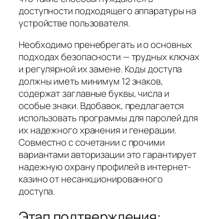
доступности подходящего аппаратуры на
устройстве пользователя.
Необходимо пренебрегать и о основных
подходах безопасности — трудных ключах
и регулярной их замене. Коды доступа
должны иметь минимум 12 знаков,
содержат заглавные буквы, числа и
особые знаки. Вдобавок, предлагается
использовать программы для паролей для
их надежного хранения и генерации.
Совместно с сочетании с прочими
вариантами авторизации это гарантирует
надежную охрану профилей в интернет-
казино от несанкционированного
доступа.
Этап подтверждения: