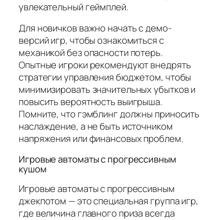
увлекательный геймплей.
Для новичков важно начать с демо-
версий игр, чтобы ознакомиться с
механикой без опасности потерь.
Опытные игроки рекомендуют внедрять
стратегии управления бюджетом, чтобы
минимизировать значительных убытков и
повысить вероятность выигрыша.
Помните, что гэмблинг должны приносить
наслаждение, а не быть источником
напряжения или финансовых проблем.
Игровые автоматы с прогрессивным
кушом
Игровые автоматы с прогрессивным
джекпотом — это специальная группа игр,
где величина главного приза всегда