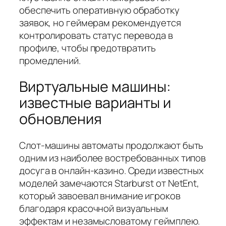
обеспечить оперативную обработку
заявок, но геймерам рекомендуется
контролировать статус перевода в
профиле, чтобы предотвратить
промедлений.
Виртуальные машины:
известные варианты и
обновления
Слот-машины автоматы продолжают быть
одним из наиболее востребованных типов
досуга в онлайн-казино. Среди известных
моделей замечаются Starburst от NetEnt,
который завоевал внимание игроков
благодаря красочной визуальным
эффектам и незамысловатому геймплею.