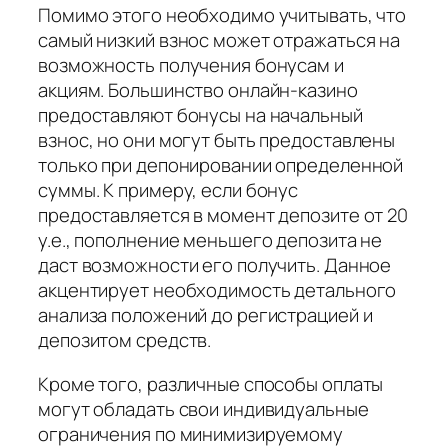
Помимо этого необходимо учитывать, что
самый низкий взнос может отражаться на
возможность получения бонусам и
акциям. Большинство онлайн-казино
предоставляют бонусы на начальный
взнос, но они могут быть предоставлены
только при депонировании определенной
суммы. К примеру, если бонус
предоставляется в момент депозите от 20
у.е., пополнение меньшего депозита не
даст возможности его получить. Данное
акцентирует необходимость детального
анализа положений до регистрацией и
депозитом средств.
Кроме того, различные способы оплаты
могут обладать свои индивидуальные
ограничения по минимизируемому