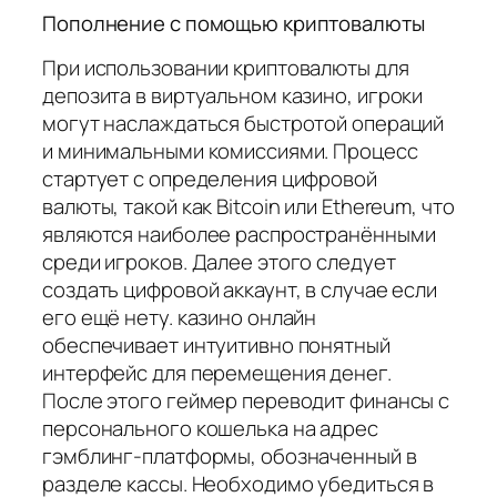
Пополнение с помощью криптовалюты
При использовании криптовалюты для
депозита в виртуальном казино, игроки
могут наслаждаться быстротой операций
и минимальными комиссиями. Процесс
стартует с определения цифровой
валюты, такой как Bitcoin или Ethereum, что
являются наиболее распространёнными
среди игроков. Далее этого следует
создать цифровой аккаунт, в случае если
его ещё нету. казино онлайн
обеспечивает интуитивно понятный
интерфейс для перемещения денег.
После этого геймер переводит финансы с
персонального кошелька на адрес
гэмблинг-платформы, обозначенный в
разделе кассы. Необходимо убедиться в