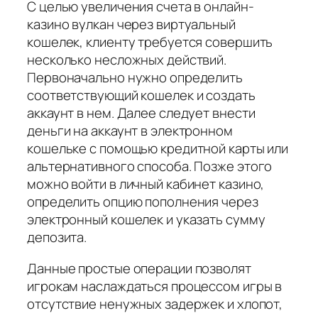
С целью увеличения счета в онлайн-
казино вулкан через виртуальный
кошелек, клиенту требуется совершить
несколько несложных действий.
Первоначально нужно определить
соответствующий кошелек и создать
аккаунт в нем. Далее следует внести
деньги на аккаунт в электронном
кошельке с помощью кредитной карты или
альтернативного способа. Позже этого
можно войти в личный кабинет казино,
определить опцию пополнения через
электронный кошелек и указать сумму
депозита.
Данные простые операции позволят
игрокам наслаждаться процессом игры в
отсутствие ненужных задержек и хлопот,