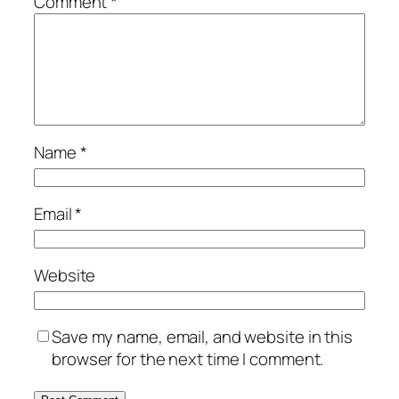
Comment
*
Name
*
Email
*
Website
Save my name, email, and website in this
browser for the next time I comment.