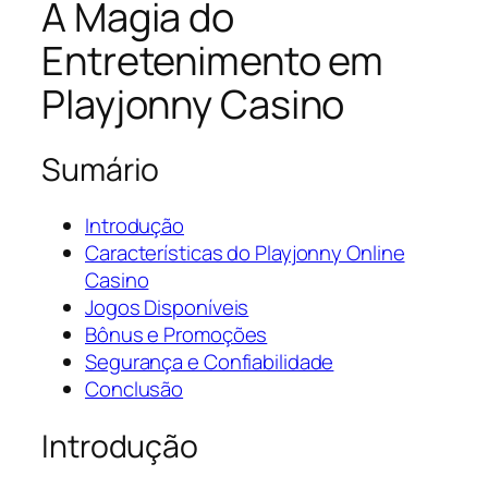
A Magia do
Entretenimento em
Playjonny Casino
Sumário
Introdução
Características do Playjonny Online
Casino
Jogos Disponíveis
Bônus e Promoções
Segurança e Confiabilidade
Conclusão
Introdução