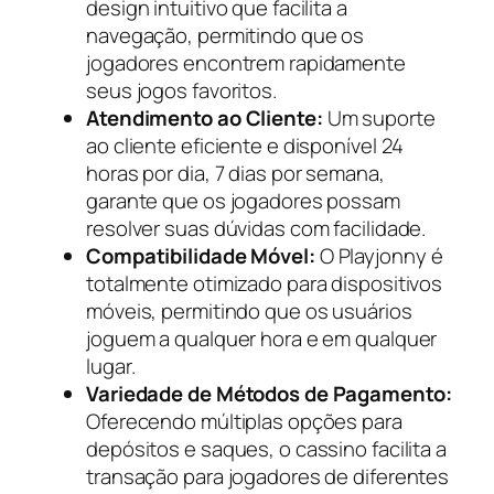
design intuitivo que facilita a
navegação, permitindo que os
jogadores encontrem rapidamente
seus jogos favoritos.
Atendimento ao Cliente:
Um suporte
ao cliente eficiente e disponível 24
horas por dia, 7 dias por semana,
garante que os jogadores possam
resolver suas dúvidas com facilidade.
Compatibilidade Móvel:
O Playjonny é
totalmente otimizado para dispositivos
móveis, permitindo que os usuários
joguem a qualquer hora e em qualquer
lugar.
Variedade de Métodos de Pagamento:
Oferecendo múltiplas opções para
depósitos e saques, o cassino facilita a
transação para jogadores de diferentes