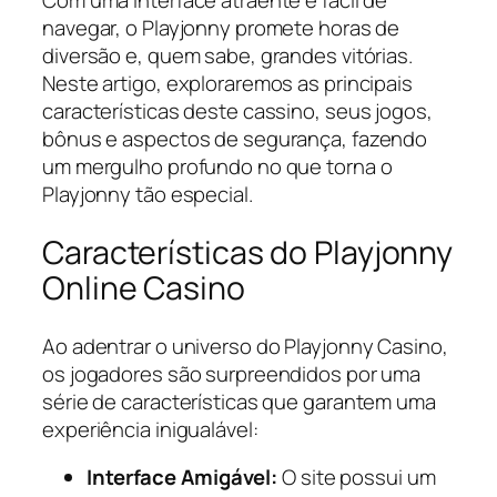
Com uma interface atraente e fácil de
navegar, o Playjonny promete horas de
diversão e, quem sabe, grandes vitórias.
Neste artigo, exploraremos as principais
características deste cassino, seus jogos,
bônus e aspectos de segurança, fazendo
um mergulho profundo no que torna o
Playjonny tão especial.
Características do Playjonny
Online Casino
Ao adentrar o universo do
Playjonny Casino
,
os jogadores são surpreendidos por uma
série de características que garantem uma
experiência inigualável:
Interface Amigável:
O site possui um