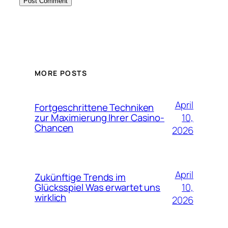
MORE POSTS
April
Fortgeschrittene Techniken
10,
zur Maximierung Ihrer Casino-
Chancen
2026
April
Zukünftige Trends im
10,
Glücksspiel Was erwartet uns
wirklich
2026