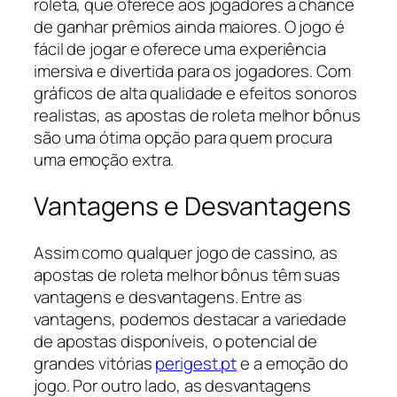
roleta, que oferece aos jogadores a chance
de ganhar prêmios ainda maiores. O jogo é
fácil de jogar e oferece uma experiência
imersiva e divertida para os jogadores. Com
gráficos de alta qualidade e efeitos sonoros
realistas, as apostas de roleta melhor bônus
são uma ótima opção para quem procura
uma emoção extra.
Vantagens e Desvantagens
Assim como qualquer jogo de cassino, as
apostas de roleta melhor bônus têm suas
vantagens e desvantagens. Entre as
vantagens, podemos destacar a variedade
de apostas disponíveis, o potencial de
grandes vitórias
perigest.pt
e a emoção do
jogo. Por outro lado, as desvantagens