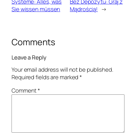
Systeme: Alles, was
Bez Depozytu: Graj z
Sie wissen müssen
Mądrością!
→
Comments
Leave a Reply
Your email address will not be published.
Required fields are marked
*
Comment
*