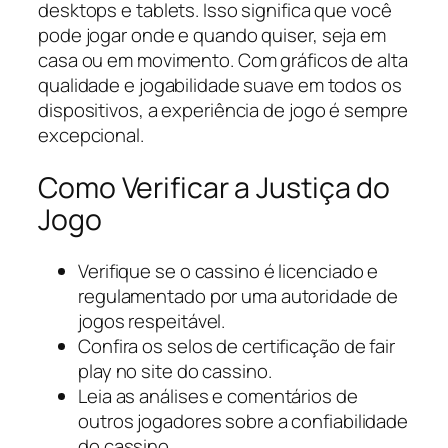
desktops e tablets. Isso significa que você
pode jogar onde e quando quiser, seja em
casa ou em movimento. Com gráficos de alta
qualidade e jogabilidade suave em todos os
dispositivos, a experiência de jogo é sempre
excepcional.
Como Verificar a Justiça do
Jogo
Verifique se o cassino é licenciado e
regulamentado por uma autoridade de
jogos respeitável.
Confira os selos de certificação de fair
play no site do cassino.
Leia as análises e comentários de
outros jogadores sobre a confiabilidade
do cassino.