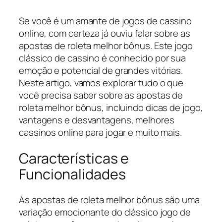
Se você é um amante de jogos de cassino
online, com certeza já ouviu falar sobre as
apostas de roleta melhor bônus. Este jogo
clássico de cassino é conhecido por sua
emoção e potencial de grandes vitórias.
Neste artigo, vamos explorar tudo o que
você precisa saber sobre as apostas de
roleta melhor bônus, incluindo dicas de jogo,
vantagens e desvantagens,
melhores
cassinos online para jogar e muito mais.
Características e
Funcionalidades
As apostas de roleta melhor bônus são uma
variação emocionante do clássico jogo de