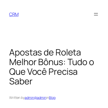
Skip
to
CRM
content
Apostas de Roleta
Melhor Bônus: Tudo o
Que Você Precisa
Saber
Written by
admin@admin
in
Blog