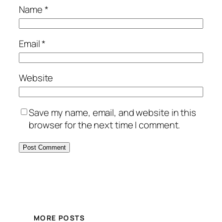
Name
*
Email
*
Website
Save my name, email, and website in this
browser for the next time I comment.
MORE POSTS