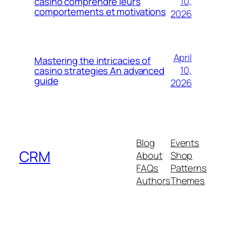
10,
casino comprendre leurs
comportements et motivations
2026
April
Mastering the intricacies of
10,
casino strategies An advanced
guide
2026
Blog
Events
CRM
About
Shop
FAQs
Patterns
Authors
Themes