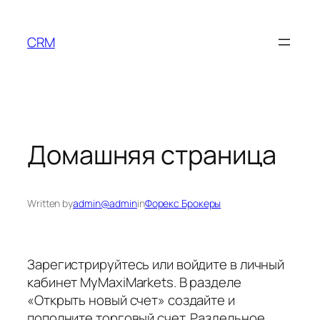
Skip
to
CRM
content
Домашняя страница
Written by
admin@admin
in
Форекс Брокеры
Зарегистрируйтесь или войдите в личный
кабинет MyMaxiMarkets. В разделе
«Открыть новый счет» создайте и
пополните торговый счет. Раздельное