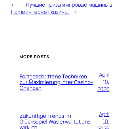
←
Лучшие призы и игровые машины в
Home
интернет казино.
→
MORE POSTS
April
Fortgeschrittene Techniken
10,
zur Maximierung Ihrer Casino-
Chancen
2026
April
Zukünftige Trends im
10,
Glücksspiel Was erwartet uns
wirklich
2026