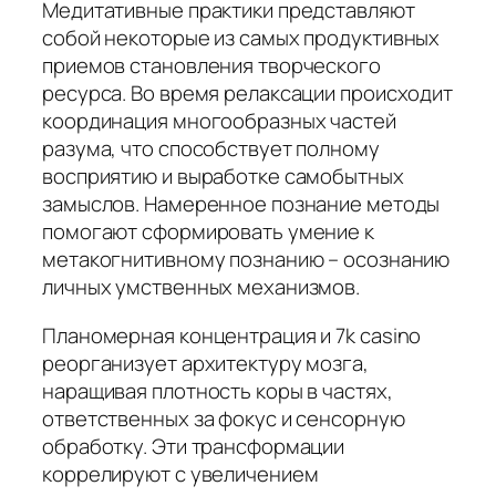
Медитативные практики представляют
собой некоторые из самых продуктивных
приемов становления творческого
ресурса. Во время релаксации происходит
координация многообразных частей
разума, что способствует полному
восприятию и выработке самобытных
замыслов. Намеренное познание методы
помогают сформировать умение к
метакогнитивному познанию – осознанию
личных умственных механизмов.
Планомерная концентрация и 7k casino
реорганизует архитектуру мозга,
наращивая плотность коры в частях,
ответственных за фокус и сенсорную
обработку. Эти трансформации
коррелируют с увеличением