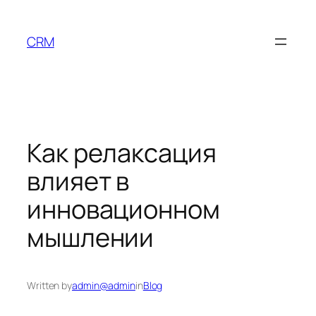
Skip
to
CRM
content
Как релаксация
влияет в
инновационном
мышлении
Written by
admin@admin
in
Blog