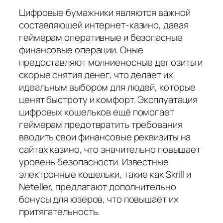
Цифровые бумажники являются важной
составляющей интернет-казино, давая
геймерам оперативные и безопасные
финансовые операции. Оные
предоставляют молниеносные депозиты и
скорые снятия денег, что делает их
идеальным выбором для людей, которые
ценят быстроту и комфорт. Эксплуатация
цифровых кошельков ещё помогает
геймерам предотвратить требования
вводить свои финансовые реквизиты на
сайтах казино, что значительно повышает
уровень безопасности. Известные
электронные кошельки, такие как Skrill и
Neteller, предлагают дополнительно
бонусы для юзеров, что повышает их
притягательность.