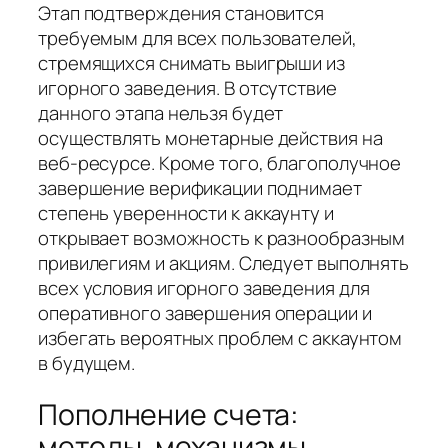
Этап подтверждения становится
требуемым для всех пользователей,
стремящихся снимать выигрыши из
игорного заведения. В отсутствие
данного этапа нельзя будет
осуществлять монетарные действия на
веб-ресурсе. Кроме того, благополучное
завершение верификации поднимает
степень уверенности к аккаунту и
открывает возможность к разнообразным
привилегиям и акциям. Следует выполнять
всех условия игорного заведения для
оперативного завершения операции и
избегать вероятных проблем с аккаунтом
в будущем.
Пополнение счета:
методы, механизмы,