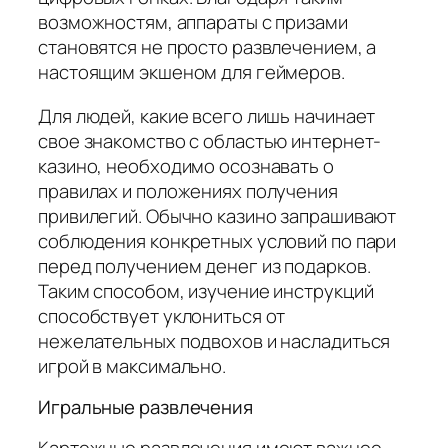
возможностям, аппараты с призами
становятся не просто развлечением, а
настоящим экшеном для геймеров.
Для людей, какие всего лишь начинает
свое знакомство с областью интернет-
казино, необходимо осознавать о
правилах и положениях получения
привилегий. Обычно казино запрашивают
соблюдения конкретных условий по пари
перед получением денег из подарков.
Таким способом, изучение инструкций
способствует уклониться от
нежелательных подвохов и насладиться
игрой в максимально.
Игральные развлечения
Картежные развлечения имеют важное