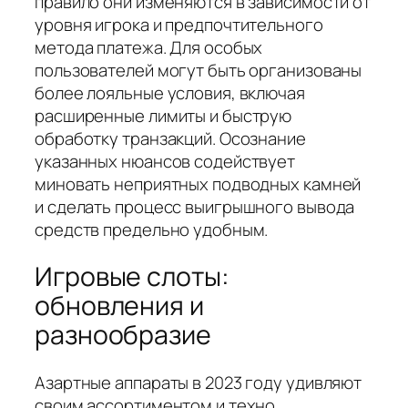
правило они изменяются в зависимости от
уровня игрока и предпочтительного
метода платежа. Для особых
пользователей могут быть организованы
более лояльные условия, включая
расширенные лимиты и быструю
обработку транзакций. Осознание
указанных нюансов содействует
миновать неприятных подводных камней
и сделать процесс выигрышного вывода
средств предельно удобным.
Игровые слоты:
обновления и
разнообразие
Азартные аппараты в 2023 году удивляют
своим ассортиментом и техно