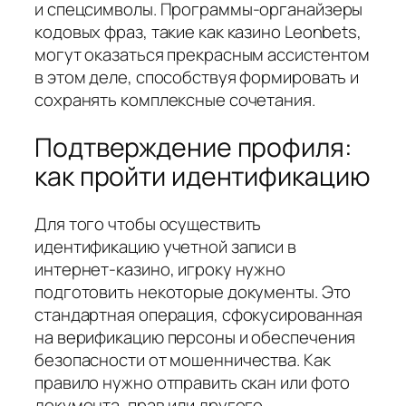
и спецсимволы. Программы-органайзеры
кодовых фраз, такие как казино Leonbets,
могут оказаться прекрасным ассистентом
в этом деле, способствуя формировать и
сохранять комплексные сочетания.
Подтверждение профиля:
как пройти идентификацию
Для того чтобы осуществить
идентификацию учетной записи в
интернет-казино, игроку нужно
подготовить некоторые документы. Это
стандартная операция, сфокусированная
на верификацию персоны и обеспечения
безопасности от мошенничества. Как
правило нужно отправить скан или фото
документа, прав или другого