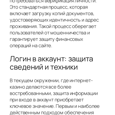
потребоваться верификация личности.
Это стандартная процесс, которая
включает загрузку копий документов,
удостоверяющих идентичность и адрес
проживания. Такой процесс оберегает
пользователей от мошенничества и
гарантирует защиту финансовых
операций на сайте.
Логин в аккаунт: защита
сведений и техники
В текущем окружении, где интернет-
казино делаются все более
востребованными, защита информации
при входе в аккаунт приобретает
ключевое значение. Первым и наиболее
действенным подходом обеспечения