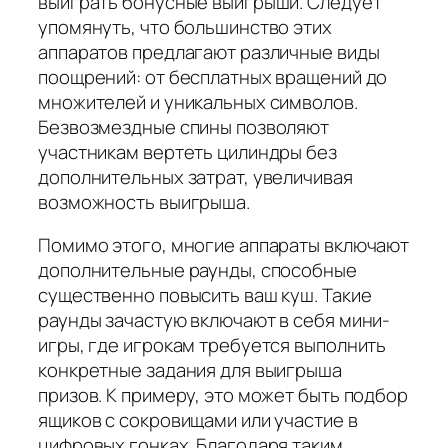
выиграть бонусные выигрыши. Следует
упомянуть, что большинство этих
аппаратов предлагают различные виды
поощрений: от бесплатных вращений до
множителей и уникальных символов.
Безвозмездные спины позволяют
участникам вертеть цилиндры без
дополнительных затрат, увеличивая
возможность выигрыша.
Помимо этого, многие аппараты включают
дополнительные раунды, способные
существенно повысить ваш куш. Такие
раунды зачастую включают в себя мини-
игры, где игрокам требуется выполнить
конкретные задания для выигрыша
призов. К примеру, это может быть подбор
ящиков с сокровищами или участие в
цифровых гонках. Благодаря таким