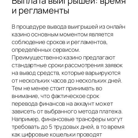
Выплата выигрышей: время
и регламенты
В процедуре вывода выигрышей из онлайн
казино основным моментом является
соблюдение сроков и регламентов,
определённых сервисом.
Преимущественно казино предлагают
стандартные сроки рассмотрения заявок
на вывод средств, которые варьируются
от нескольких часов до нескольких дней.
Тем не менее стоит принимать во
внимание, что фактическое срок
перевода финансов на аккаунт может
зависеть от выбранного метода платежа.
Например, финансовые трансферы могут
требовать до 5 трудовых дней, в то время
как цифровые кошельки проводят