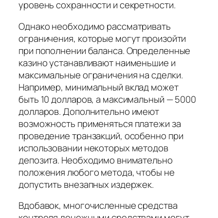
уровень сохранности и секретности.
Однако необходимо рассматривать
ограничения, которые могут произойти
при пополнении баланса. Определенные
казино устанавливают наименьшие и
максимальные ограничения на сделки.
Например, минимальный вклад может
быть 10 долларов, а максимальный — 5000
долларов. Дополнительно имеют
возможность применяться платежи за
проведение транзакций, особенно при
использовании некоторых методов
депозита. Необходимо внимательно
положения любого метода, чтобы не
допустить внезапных издержек.
Вдобавок, многочисленные средства
контроля денежными средствами могут