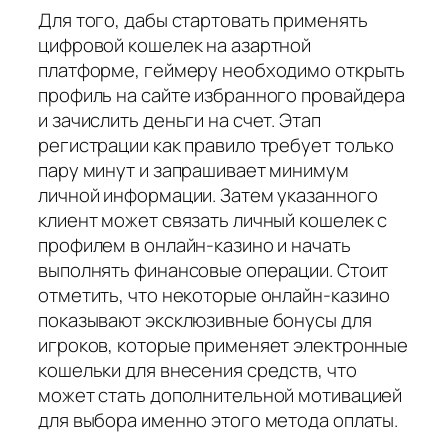
Для того, дабы стартовать применять
цифровой кошелек на азартной
платформе, геймеру необходимо открыть
профиль на сайте избранного провайдера
и зачислить деньги на счет. Этап
регистрации как правило требует только
пару минут и запрашивает минимум
личной информации. Затем указанного
клиент может связать личный кошелек с
профилем в онлайн-казино и начать
выполнять финансовые операции. Стоит
отметить, что некоторые онлайн-казино
показывают эксклюзивные бонусы для
игроков, которые применяет электронные
кошельки для внесения средств, что
может стать дополнительной мотивацией
для выбора именно этого метода оплаты.