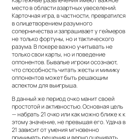
место в области азартных увеселений.
Карточная игра, в частности, превратился
в олицетворением разумного
соперничества и запрашивает у геймеров
не только фортуны, но и тактического
разума. В покере важно учитывать не
только свои карты, но и поведение
оппонентов. Бывалые игроки осознают,
что способность читать жесты и мимику
оппонентов может быть решающим
аспектом для выигрыша.
В данный же период очко манит своей
простотой и активностью. Основная цель
— набрать 21 очко или как можно ближе к к
этому значение, не превышая его. Удача в
21 зависит от умения мгновенно
принимать решения и верно оценивать