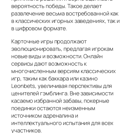
вероятность победы. Такое делает
развлечение весьма востребованной как
в классических игорных заведениях, так и
в цифровом формате.
Карточные игры продолжают
эволюционировать, предлагая игрокам
новые виды и возможности. Онлайн
сервисы дают возможность к
многочисленным версиям классических
игр, таким как баккара или казино
Leonbets, увеличивая перспективы для
ценителей гэмблинга. Вне зависимости
касаемо избранной забавы, покерные
поединки остаются неизменным
источником адреналина и
интеллектуального испытания для всех
участников.