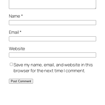
Name
*
Email
*
Website
Save my name, email, and website in this
browser for the next time I comment.