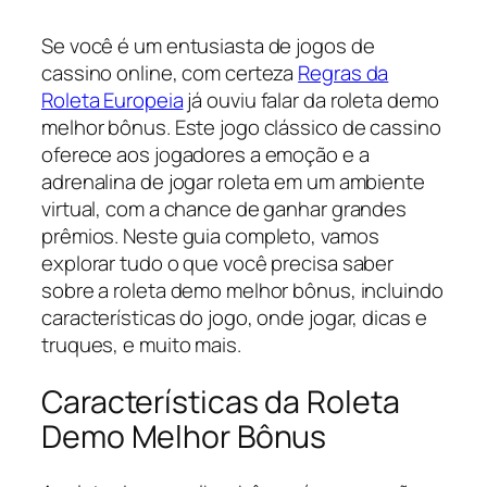
Se você é um entusiasta de jogos de
cassino online, com certeza
Regras da
Roleta Europeia
já ouviu falar da roleta demo
melhor bônus. Este jogo clássico de cassino
oferece aos jogadores a emoção e a
adrenalina de jogar roleta em um ambiente
virtual, com a chance de ganhar grandes
prêmios. Neste guia completo,
vamos
explorar tudo o que você precisa saber
sobre a roleta demo melhor bônus, incluindo
características do jogo, onde jogar, dicas e
truques, e muito mais.
Características da Roleta
Demo Melhor Bônus