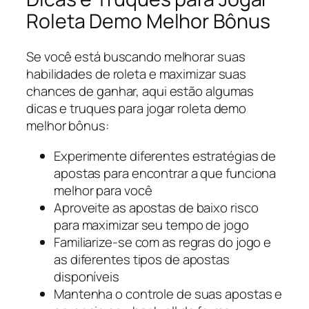
Roleta Demo Melhor Bônus
Se você está buscando melhorar suas
habilidades de roleta e maximizar suas
chances de ganhar, aqui estão algumas
dicas e truques para jogar roleta demo
melhor bônus:
Experimente diferentes estratégias de
apostas para encontrar a que funciona
melhor para você
Aproveite as apostas de baixo risco
para maximizar seu tempo de jogo
Familiarize-se com as regras do jogo e
as diferentes tipos de apostas
disponíveis
Mantenha o controle de suas apostas e