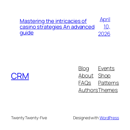
April
Mastering the intricacies of
10,
casino strategies An advanced
guide
2026
Blog
Events
CRM
About
Shop
FAQs
Patterns
Authors
Themes
Twenty Twenty-Five
Designed with
WordPress